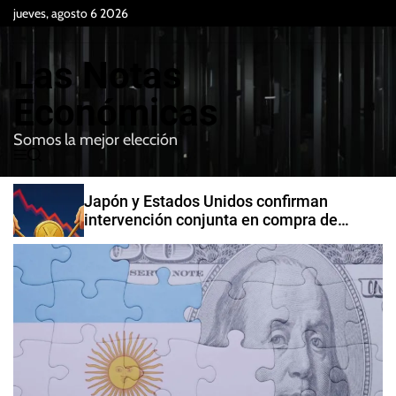
S
jueves, agosto 6 2026
k
i
Las Notas
p
t
Económicas
o
Somos la mejor elección
c
M
B
o
e
u
n
n
s
Japón y Estados Unidos confirman
t
u
c
intervención conjunta en compra de
e
a
yenes
r
n
t