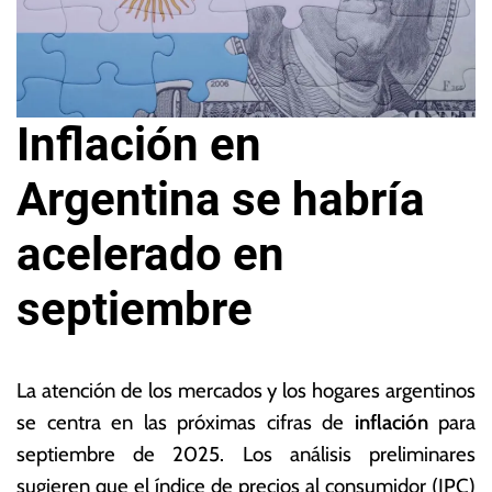
Inflación en
Argentina se habría
acelerado en
septiembre
1
L
3
a
La atención de los mercados y los hogares argentinos
d
s
se centra en las próximas cifras de
inflación
para
e
N
septiembre de 2025. Los análisis preliminares
o
o
c
ta
sugieren que el índice de precios al consumidor (IPC)