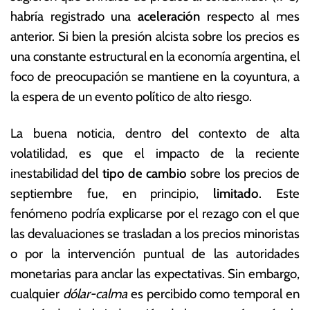
t
s
habría registrado una
aceleración
respecto al mes
u
E
anterior. Si bien la presión alcista sobre los precios es
b
c
r
o
una constante estructural en la economía argentina, el
e
n
foco de preocupación se mantiene en la coyuntura, a
d
ó
la espera de un evento político de alto riesgo.
e
m
2
ic
0
a
La buena noticia, dentro del contexto de alta
2
s
volatilidad, es que el impacto de la reciente
5
inestabilidad del
tipo de cambio
sobre los precios de
septiembre fue, en principio,
limitado
. Este
fenómeno podría explicarse por el rezago con el que
las devaluaciones se trasladan a los precios minoristas
o por la intervención puntual de las autoridades
monetarias para anclar las expectativas. Sin embargo,
cualquier
dólar-calma
es percibido como temporal en