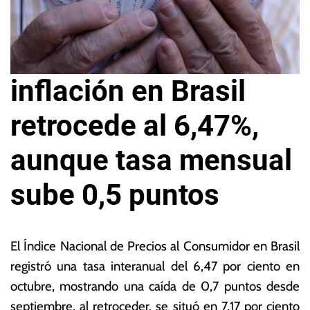
inflación en Brasil
retrocede al 6,47%,
aunque tasa mensual
sube 0,5 puntos
1
L
0
a
El Índice Nacional de Precios al Consumidor en Brasil
d
s
registró una tasa interanual del 6,47 por ciento en
e
N
octubre, mostrando una caída de 0,7 puntos desde
n
o
o
ta
septiembre, al retroceder, se situó en 7,17 por ciento