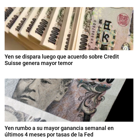
9
c
ó
d
o
e
n
n
e
o
n
d
m
e
í
r
e
a
o
d
,
Yen se dispara luego que acuerdo sobre Credit
e
e
Suisse genera mayor temor
I
2
n
n
2
0
f
0
2
t
d
l
6
e
a
r
m
c
ar
i
a
z
ó
o
d
n
d
Yen rumbo a su mayor ganancia semanal en
e
últimos 4 meses por tasas de la Fed