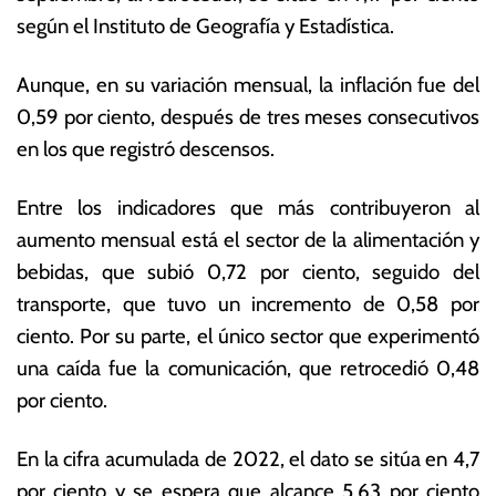
vi
s
según el Instituto de Geografía y Estadística.
e
E
m
c
Aunque, en su variación mensual, la inflación fue del
br
o
e
n
0,59 por ciento, después de tres meses consecutivos
d
ó
en los que registró descensos.
e
m
2
ic
Entre los indicadores que más contribuyeron al
0
a
2
s
aumento mensual está el sector de la alimentación y
2
bebidas, que subió 0,72 por ciento, seguido del
transporte, que tuvo un incremento de 0,58 por
ciento. Por su parte, el único sector que experimentó
una caída fue la comunicación, que retrocedió 0,48
por ciento.
En la cifra acumulada de 2022, el dato se sitúa en 4,7
por ciento y se espera que alcance 5,63 por ciento