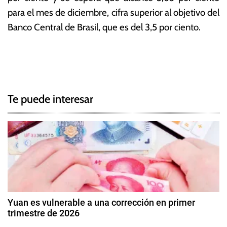
para el mes de diciembre, cifra superior al objetivo del
Banco Central de Brasil, que es del 3,5 por ciento.
T
N
a
g
a
g
Te puede interesar
e
v
d
e
B
r
g
a
s
a
i
c
l
Yuan es vulnerable a una corrección en primer
,
trimestre de 2026
i
E