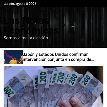
S
sábado, agosto 8 2026
k
i
Las Notas
p
t
Económicas
o
Somos la mejor elección
c
M
B
o
e
u
n
n
s
Japón y Estados Unidos confirman
t
u
c
intervención conjunta en compra de
e
a
yenes
r
n
t