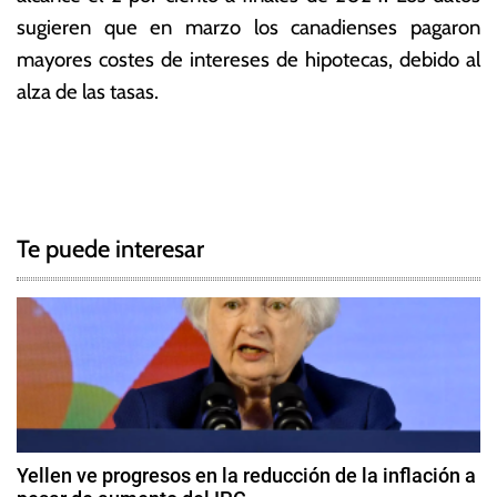
sugieren que en marzo los canadienses pagaron
mayores costes de intereses de hipotecas, debido al
alza de las tasas.
T
N
a
g
a
g
Te puede interesar
e
v
d
e
C
a
g
n
a
a
d
c
á
Yellen ve progresos en la reducción de la inflación a
,