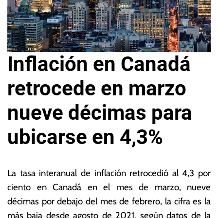
Inflación en Canadá
retrocede en marzo
nueve décimas para
ubicarse en 4,3%
1
L
8
a
La tasa interanual de inflación retrocedió al 4,3 por
d
s
ciento en Canadá en el mes de marzo, nueve
e
N
décimas por debajo del mes de febrero, la cifra es la
a
o
b
ta
más baja desde agosto de 2021, según datos de la