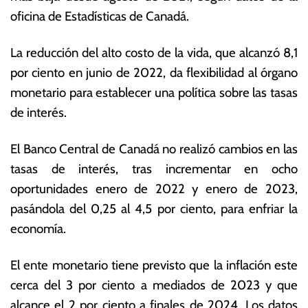
ril
s
oficina de Estadísticas de Canadá.
d
E
e
c
La reducción del alto costo de la vida, que alcanzó 8,1
2
o
0
n
por ciento en junio de 2022, da flexibilidad al órgano
2
ó
monetario para establecer una política sobre las tasas
3
m
de interés.
ic
a
s
El Banco Central de Canadá no realizó cambios en las
tasas de interés, tras incrementar en ocho
oportunidades enero de 2022 y enero de 2023,
pasándola del 0,25 al 4,5 por ciento, para enfriar la
economía.
El ente monetario tiene previsto que la inflación este
cerca del 3 por ciento a mediados de 2023 y que
alcance el 2 por ciento a finales de 2024. Los datos