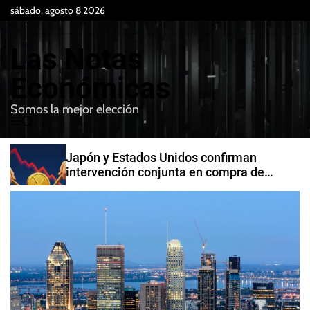
S
sábado, agosto 8 2026
k
i
Las Notas
p
t
Económicas
o
Somos la mejor elección
c
M
B
o
e
u
n
n
s
Japón y Estados Unidos confirman
t
u
c
intervención conjunta en compra de
e
a
yenes
r
n
t