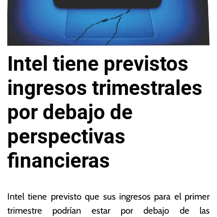
Intel tiene previstos
ingresos trimestrales
por debajo de
perspectivas
financieras
2
L
6
a
Intel tiene previsto que sus ingresos para el primer
d
s
trimestre podrían estar por debajo de las
e
N