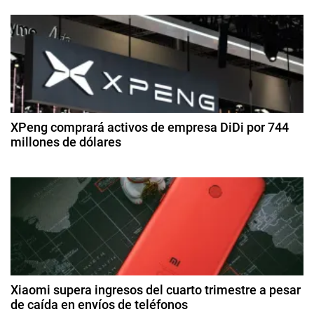
3
t
ó
d
e
e
l
n
di
i
ci
d
g
e
e
m
e
n
br
e
c
XPeng comprará activos de empresa DiDi por 744
e
d
millones de dólares
i
e
a
n
2
2
a
8
0
t
d
r
2
e
t
5
r
a
i
g
f
a
o
i
s
d
c
t
Xiaomi supera ingresos del cuarto trimestre a pesar
i
o
de caída en envíos de teléfonos