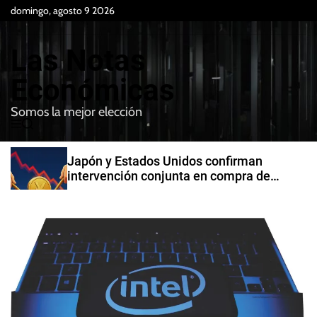
S
domingo, agosto 9 2026
k
i
Las Notas
p
t
Económicas
o
Somos la mejor elección
c
M
B
o
e
u
n
n
s
Japón y Estados Unidos confirman
t
u
c
intervención conjunta en compra de
e
a
yenes
r
n
t