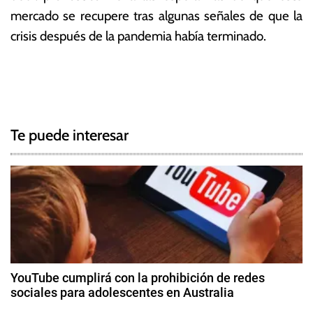
mercado se recupere tras algunas señales de que la
crisis después de la pandemia había terminado.
T
N
a
g
a
g
Te puede interesar
e
v
d
e
I
n
g
t
e
a
l
c
,
YouTube cumplirá con la prohibición de redes
I
sociales para adolescentes en Australia
i
n