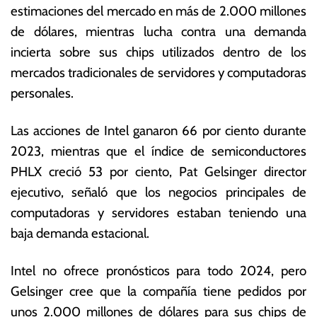
estimaciones del mercado en más de 2.000 millones
e
o
n
ta
de dólares, mientras lucha contra una demanda
e
s
incierta sobre sus chips utilizados dentro de los
r
E
mercados tradicionales de servidores y computadoras
o
c
d
o
personales.
e
n
2
ó
Las acciones de Intel ganaron 66 por ciento durante
0
m
2023, mientras que el índice de semiconductores
2
ic
4
a
PHLX creció 53 por ciento, Pat Gelsinger director
s
ejecutivo, señaló que los negocios principales de
computadoras y servidores estaban teniendo una
baja demanda estacional.
Intel no ofrece pronósticos para todo 2024, pero
Gelsinger cree que la compañía tiene pedidos por
unos 2.000 millones de dólares para sus chips de