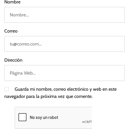
Nombre
e
t
a
P
Correo
l
a
t
f
Dirección
o
r
m
s
Guarda mi nombre, correo electrónico y web en este
navegador para la próxima vez que comente.