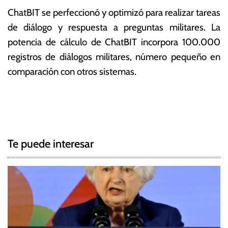
ChatBIT se perfeccionó y optimizó para realizar tareas
de diálogo y respuesta a preguntas militares. La
potencia de cálculo de ChatBIT incorpora 100.000
registros de diálogos militares, número pequeño en
comparación con otros sistemas.
T
N
a
g
a
g
Te puede interesar
e
v
d
e
C
i
g
e
n
a
c