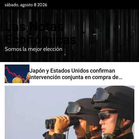
S
sábado, agosto 8 2026
k
i
Las Notas
p
t
Económicas
o
Somos la mejor elección
c
M
B
o
e
u
n
n
s
Japón y Estados Unidos confirman
t
u
c
intervención conjunta en compra de
e
a
yenes
r
n
t