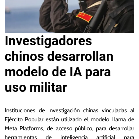
Investigadores
chinos desarrollan
modelo de IA para
uso militar
1
L
d
a
Instituciones de investigación chinas vinculadas al
e
s
Ejército Popular están utilizado el modelo Llama de
n
N
Meta Platforms, de acceso público, para desarrollar
o
o
vi
ta
herramientas de inteligencia artificial para