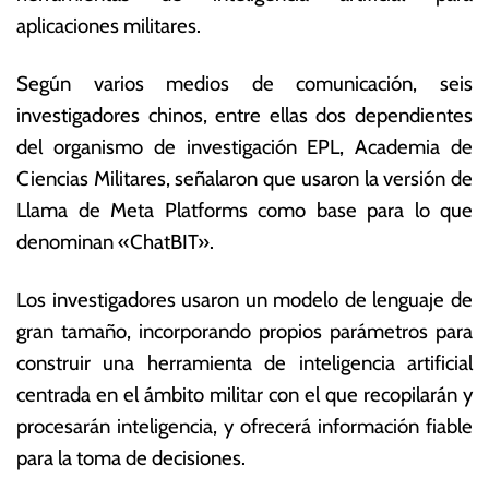
e
s
aplicaciones militares.
m
E
br
c
Según varios medios de comunicación, seis
e
o
d
n
investigadores chinos, entre ellas dos dependientes
e
ó
del organismo de investigación EPL, Academia de
2
m
Ciencias Militares, señalaron que usaron la versión de
0
ic
2
a
Llama de Meta Platforms como base para lo que
4
s
denominan «ChatBIT».
Los investigadores usaron un modelo de lenguaje de
gran tamaño, incorporando propios parámetros para
construir una herramienta de inteligencia artificial
centrada en el ámbito militar con el que recopilarán y
procesarán inteligencia, y ofrecerá información fiable
para la toma de decisiones.