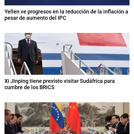
c
i
Yellen ve progresos en la reducción de la inflación a
a
pesar de aumento del IPC
i
s
1
M
ó
4
i
d
l
n
e
i
f
d
t
e
a
b
e
r
r
e
e
Xi Jinping tiene previsto visitar Sudáfrica para
e
r
cumbre de los BRICS
s
o
,
n
1
d
I
8
e
t
d
n
2
e
t
0
r
a
e
2
g
4
l