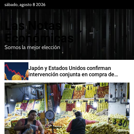
S
sábado, agosto 8 2026
k
i
Las Notas
p
t
Económicas
o
Somos la mejor elección
c
M
B
o
e
u
n
n
s
Japón y Estados Unidos confirman
t
u
c
intervención conjunta en compra de
e
a
yenes
r
n
t