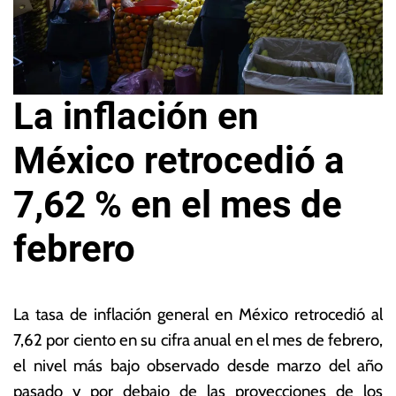
La inflación en
México retrocedió a
7,62 % en el mes de
febrero
9
L
d
a
La tasa de inflación general en México retrocedió al
e
s
7,62 por ciento en su cifra anual en el mes de febrero,
m
N
el nivel más bajo observado desde marzo del año
ar
o
z
ta
pasado y por debajo de las proyecciones de los