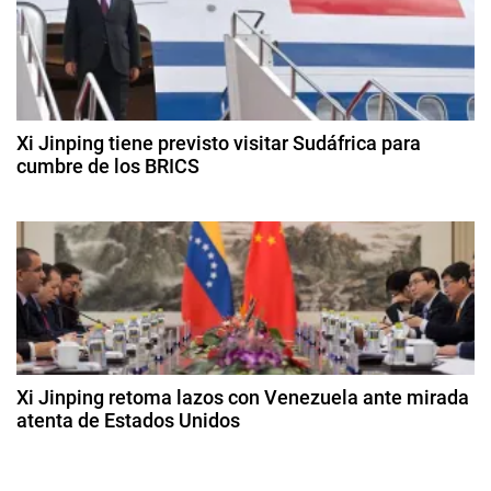
a
n
e
c
f
d
i
e
ó
b
e
n
r
e
,
Xi Jinping tiene previsto visitar Sudáfrica para
e
r
cumbre de los BRICS
M
o
é
n
1
d
x
8
e
t
d
i
2
e
c
0
r
a
o
2
g
4
,
a
o
T
s
d
a
t
Xi Jinping retoma lazos con Venezuela ante mirada
s
o
atenta de Estados Unidos
a
d
a
2
e
s
d
s
2