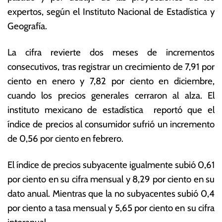
o
s
expertos, según el Instituto Nacional de Estadística y
d
E
Geografía.
e
c
2
o
0
n
La cifra revierte dos meses de incrementos
2
ó
consecutivos, tras registrar un crecimiento de 7,91 por
3
m
ciento en enero y 7,82 por ciento en diciembre,
ic
a
cuando los precios generales cerraron al alza. El
s
instituto mexicano de estadística reportó que el
índice de precios al consumidor sufrió un incremento
de 0,56 por ciento en febrero.
El índice de precios subyacente igualmente subió 0,61
por ciento en su cifra mensual y 8,29 por ciento en su
dato anual. Mientras que la no subyacentes subió 0,4
por ciento a tasa mensual y 5,65 por ciento en su cifra