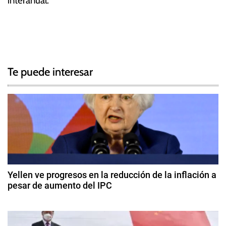
interanual.
T
N
a
g
a
g
Te puede interesar
e
v
d
e
I
n
g
e
g
a
i
c
,
Yellen ve progresos en la reducción de la inflación a
I
pesar de aumento del IPC
i
n
1
f
ó
4
l
d