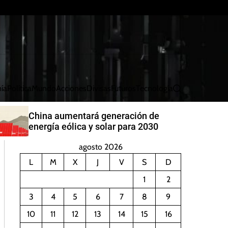
ía
Política
Mundo
Acciones
Divisas
Futuros
Tecnología
B
u
s
China aumentará generación de
c
energía eólica y solar para 2030
a
r
agosto 2026
L
M
X
J
V
S
D
1
2
3
4
5
6
7
8
9
10
11
12
13
14
15
16