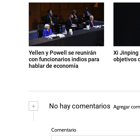
e
E
s
g
t
a
a
d
c
o
Yellen y Powell se reunirán
Xi Jinping
s
con funcionarios indios para
objetivos 
i
U
hablar de economía
9
n
ó
1
d
i
2
e
d
n
d
di
o
e
ci
d
s
o
e
+
No hay comentarios
Agregar com
,
c
m
e
I
t
br
u
e
n
e
Comentario
b
d
f
r
e