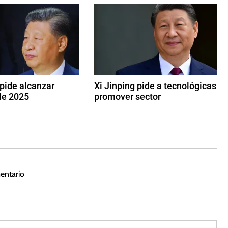
 pide alcanzar
Xi Jinping pide a tecnológicas
de 2025
promover sector
1
7
d
e
f
e
entario
b
r
e
r
o