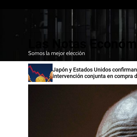
S
k
i
p
t
Las Notas Económ
o
c
Somos la mejor elección
o
n
n India
Japón y Estados Unidos confirman
t
intervención conjunta en compra 
e
yenes
n
t