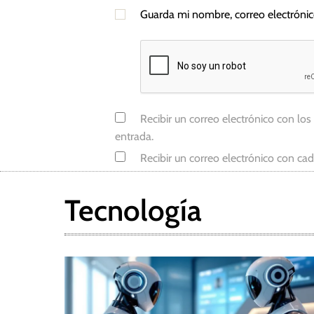
r
Guarda mi nombre, correo electróni
s
o
n
,
R
e
Recibir un correo electrónico con los
s
entrada.
e
Recibir un correo electrónico con ca
r
v
a
Tecnología
F
e
d
e
r
a