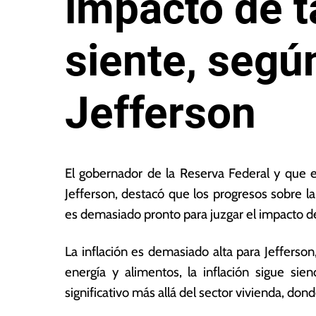
impacto de t
siente, según
Jefferson
1
L
8
a
El gobernador de la Reserva Federal y que es
d
s
Jefferson, destacó que los progresos sobre la
e
N
es demasiado pronto para juzgar el impacto de 
m
o
a
ta
y
s
La inflación es demasiado alta para Jefferson
o
E
energía y alimentos, la inflación sigue s
d
c
significativo más allá del sector vivienda, do
e
o
2
n