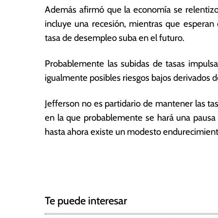
0
ó
Además afirmó que la economía se relentiz
2
m
incluye una recesión, mientras que esperan 
3
ic
tasa de desempleo suba en el futuro.
a
s
Probablemente las subidas de tasas impulsa
igualmente posibles riesgos bajos derivados d
Jefferson no es partidario de mantener las ta
en la que probablemente se hará una pausa 
hasta ahora existe un modesto endurecimiento 
T
N
a
g
a
g
Te puede interesar
e
v
d