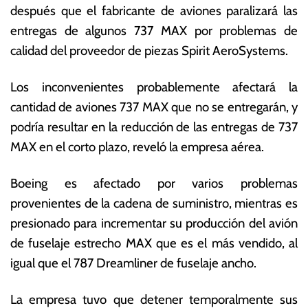
después que el fabricante de aviones paralizará las
a
o
b
ta
entregas de algunos 737 MAX por problemas de
ril
s
calidad del proveedor de piezas Spirit AeroSystems.
d
E
e
c
Los inconvenientes probablemente afectará la
2
o
0
n
cantidad de aviones 737 MAX que no se entregarán, y
2
ó
podría resultar en la reducción de las entregas de 737
3
m
MAX en el corto plazo, reveló la empresa aérea.
ic
a
s
Boeing es afectado por varios problemas
provenientes de la cadena de suministro, mientras es
presionado para incrementar su producción del avión
de fuselaje estrecho MAX que es el más vendido, al
igual que el 787 Dreamliner de fuselaje ancho.
La empresa tuvo que detener temporalmente sus