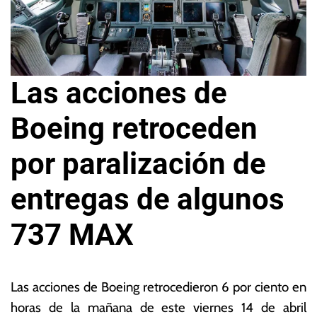
Las acciones de
Boeing retroceden
por paralización de
entregas de algunos
737 MAX
1
L
4
a
Las acciones de Boeing retrocedieron 6 por ciento en
d
s
horas de la mañana de este viernes 14 de abril
e
N