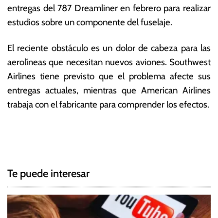
entregas del 787 Dreamliner en febrero para realizar
estudios sobre un componente del fuselaje.
El reciente obstáculo es un dolor de cabeza para las
aerolíneas que necesitan nuevos aviones. Southwest
Airlines tiene previsto que el problema afecte sus
entregas actuales, mientras que American Airlines
trabaja con el fabricante para comprender los efectos.
T
N
a
g
a
g
Te puede interesar
e
v
d
e
7
3