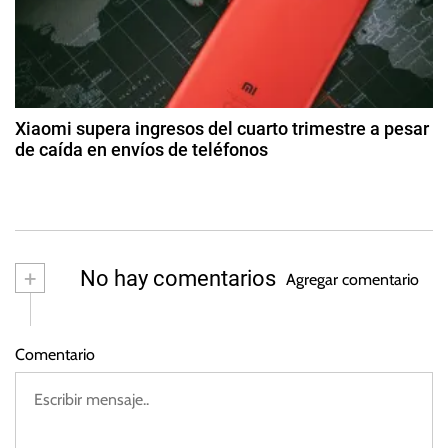
2
e
,
5
r
a
B
g
o
a
o
e
s
d
i
t
Xiaomi supera ingresos del cuarto trimestre a pesar
n
o
de caída en envíos de teléfonos
a
d
g
2
e
,
4
s
2
S
d
0
p
e
2
m
i
+
No hay comentarios
3
Agregar comentario
ar
r
z
i
o
t
Comentario
d
A
e
e
2
r
0
o
2