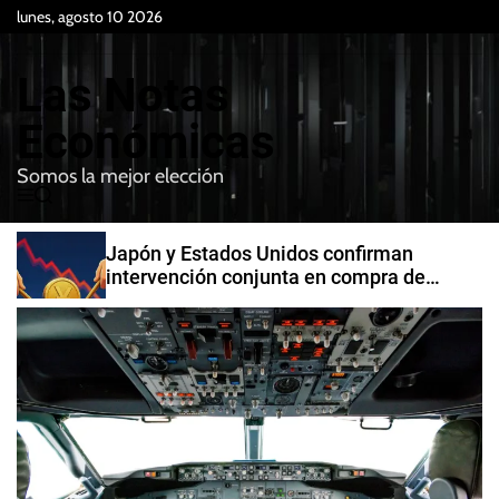
S
lunes, agosto 10 2026
k
i
Las Notas
p
t
Económicas
o
Somos la mejor elección
c
M
B
o
e
u
n
n
s
Japón y Estados Unidos confirman
t
u
c
intervención conjunta en compra de
e
a
yenes
r
n
t