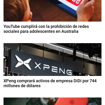
g
7
M
a
a
c
x
YouTube cumplirá con la prohibición de redes
,
sociales para adolescentes en Australia
i
7
3
8
ó
d
7
e
D
n
di
r
ci
d
e
e
a
m
e
m
br
e
l
XPeng comprará activos de empresa DiDi por 744
e
d
millones de dólares
i
e
n
n
2
2
e
8
0
t
d
r