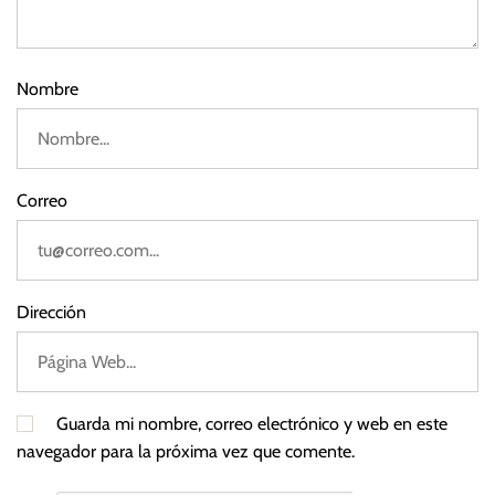
3
S
y
s
Nombre
t
e
m
s
Correo
Dirección
Guarda mi nombre, correo electrónico y web en este
navegador para la próxima vez que comente.