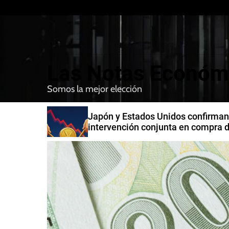
S
k
i
p
t
Las Notas Económ
o
c
Somos la mejor elección
o
n
n India
Japón y Estados Unidos confirman
t
intervención conjunta en compra 
e
yenes
n
t