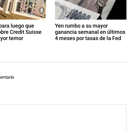
para luego que
Yen rumbo a su mayor
bre Credit Suisse
ganancia semanal en últimos
yor temor
4 meses por tasas de la Fed
2
9
d
e
ju
entario
li
o
d
e
2
0
2
2