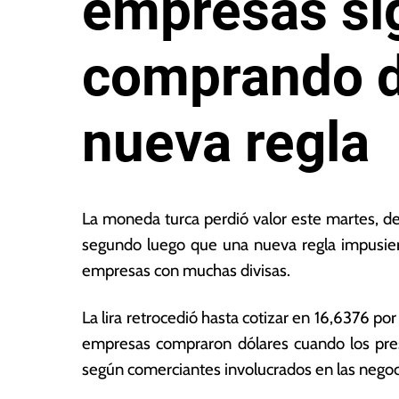
empresas si
comprando d
nueva regla
2
L
8
a
La moneda turca perdió valor este martes, d
d
s
segundo luego que una nueva regla impusiera
e
N
empresas con muchas divisas.
ju
o
n
ta
i
s
La
lira retrocedió
hasta cotizar en 16,6376 por 
o
E
empresas compraron dólares cuando los prest
d
c
según comerciantes involucrados en las negoc
e
o
2
n