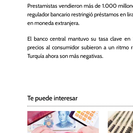
0
ó
Prestamistas vendieron más de 1.000 millones 
2
m
regulador bancario restringió préstamos en lira
2
ic
en moneda extranjera.
a
s
El banco central mantuvo su tasa clave en 
precios al consumidor subieron a un ritmo r
Turquía ahora son más negativas.
T
N
a
g
a
g
Te puede interesar
e
v
d
e
B
a
g
n