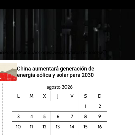
ía
Política
Mundo
Acciones
Divisas
Futuros
Tecnología
B
u
s
China aumentará generación de
c
energía eólica y solar para 2030
a
r
agosto 2026
L
M
X
J
V
S
D
1
2
3
4
5
6
7
8
9
10
11
12
13
14
15
16