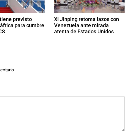
 tiene previsto
Xi Jinping retoma lazos con
dáfrica para cumbre
Venezuela ante mirada
CS
atenta de Estados Unidos
2
d
e
m
a
entario
y
o
d
e
2
0
2
3