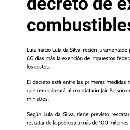
decretó de e
combustibles
2
L
d
a
Luiz Inácio Lula da Silva, recién juramentado
e
s
60 días más la exención de impuestos federa
e
N
los costos.
n
o
e
ta
r
s
El decreto está entre las primeras medidas 
o
E
que reemplazará al mandatario Jair Bolsonar
d
c
ministros.
e
o
2
n
0
ó
Según Lula da Silva, tiene previsto resca
2
m
rescatar de la pobreza a más de 100 millones 
3
ic