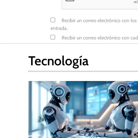
L
u
Recibir un correo electrónico con los
l
entrada.
a
Recibir un correo electrónico con ca
d
a
S
Tecnología
i
l
v
a