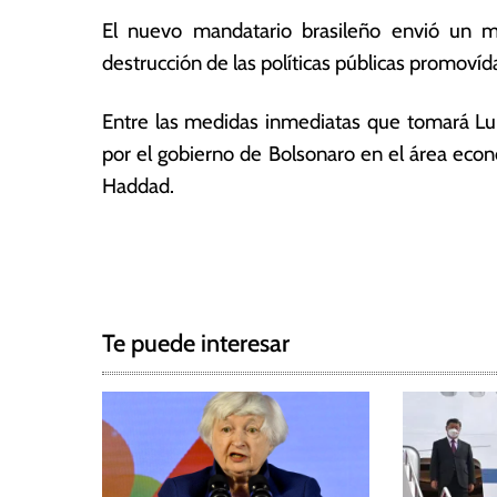
a
El nuevo mandatario brasileño envió un me
s
destrucción de las políticas públicas promovída
Entre las medidas inmediatas que tomará Lul
por el gobierno de Bolsonaro en el área eco
Haddad.
T
N
a
g
a
g
Te puede interesar
e
v
d
e
B
r
g
a
s