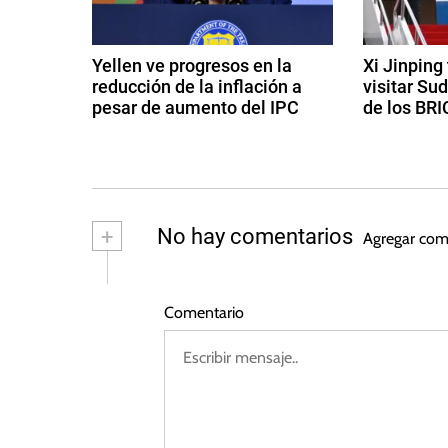
a
i
c
l
Yellen ve progresos en la
Xi Jinping
,
reducción de la inflación a
visitar Su
i
E
pesar de aumento del IPC
de los BRI
c
ó
1
1
o
4
8
n
n
d
d
o
e
e
d
m
f
a
+
No hay comentarios
Agregar com
í
e
g
e
a
b
o
r
s
,
e
Comentario
e
t
I
r
o
n
n
o
d
f
d
e
t
l
e
2
a
2
0
r
c
0
2