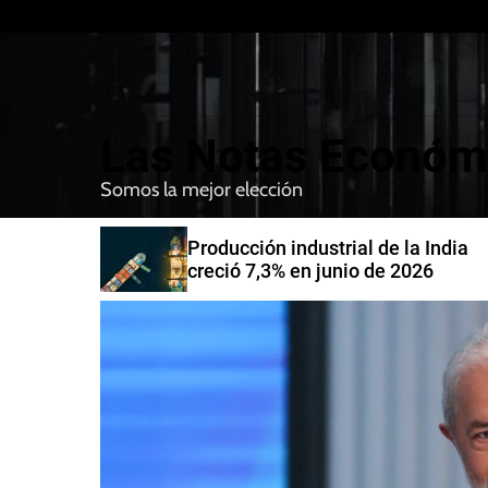
S
k
i
p
t
Las Notas Económ
o
c
Somos la mejor elección
o
n
nfirman
Producción industrial de la India
t
compra de
creció 7,3% en junio de 2026
e
n
t