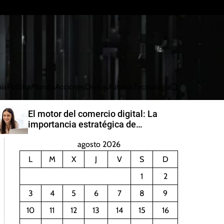
ía
Política
Mundo
Acciones
Divisas
Futuros
Tecnología
B
u
s
El motor del comercio digital: La
c
importancia estratégica de
a
PayRetailers en América Latina
r
agosto 2026
L
M
X
J
V
S
D
1
2
3
4
5
6
7
8
9
10
11
12
13
14
15
16