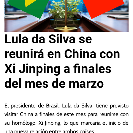
Lula da Silva se
reunirá en China con
Xi Jinping a finales
del mes de marzo
17
L
d
a
El presidente de Brasil, Lula da Silva, tiene previsto
e
s
visitar China a finales de este mes para reunirse con
m
N
su homólogo, Xi Jinping, lo que marcaría el inicio de
ar
o
z
ta
una nueva relación entre ambos países.