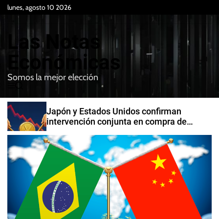
S
lunes, agosto 10 2026
k
i
Las Notas
p
t
Económicas
o
Somos la mejor elección
c
M
B
o
e
u
n
n
s
Japón y Estados Unidos confirman
t
u
c
intervención conjunta en compra de
e
a
yenes
r
n
t