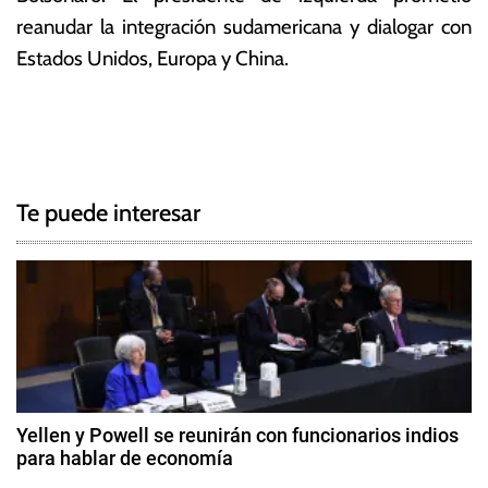
reanudar la integración sudamericana y dialogar con
Estados Unidos, Europa y China.
T
N
a
g
a
g
Te puede interesar
e
v
d
e
B
r
g
a
s
a
i
c
l
Yellen y Powell se reunirán con funcionarios indios
,
para hablar de economía
i
c