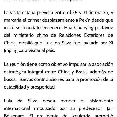
o
s
d
E
La visita estaría prevista entre el 26 y 31 de marzo, y
e
c
marcaría el primer desplazamiento a Pekín desde que
2
o
0
n
inició su mandato en enero. Hua Chunying portavoz
2
ó
del ministerio chino de Relaciones Exteriores de
3
m
China, detalló que Lula da Silva fue invitado por Xi
ic
a
Jinping para visitar al país.
s
La reunión tiene como objetivo impulsar la asociación
estratégica integral entre China y Brasil, además de
buscar nuevas contribuciones para la promoción de la
estabilidad y prosperidad.
Lula da Silva desea romper el aislamiento
internacional impulsado por su predecesor, Jair
Bolsonaro. El presidente de izquierda prometió