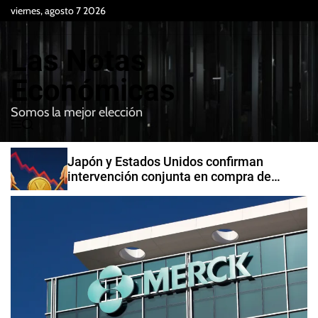
S
viernes, agosto 7 2026
k
i
Las Notas
p
t
Económicas
o
Somos la mejor elección
c
M
B
o
e
u
n
n
s
Japón y Estados Unidos confirman
t
u
c
intervención conjunta en compra de
e
a
yenes
r
n
t