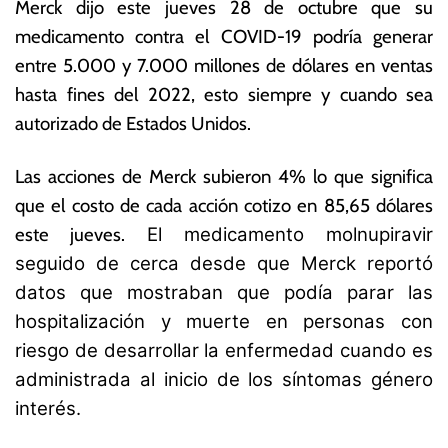
8
a
Merck dijo este jueves 28 de octubre que su
d
s
medicamento contra el COVID-19 podría generar
e
N
entre 5.000 y 7.000 millones de dólares en ventas
o
o
c
ta
hasta fines del 2022, esto siempre y cuando sea
t
s
autorizado de Estados Unidos.
u
E
b
c
Las acciones de Merck subieron 4% lo que significa
r
o
e
n
que el costo de cada acción cotizo en 85,65 dólares
d
ó
este jueves.
El medicamento molnupiravir
e
m
seguido de cerca desde que Merck reportó
2
ic
0
a
datos que mostraban que podía parar las
2
s
hospitalización y muerte en personas con
1
riesgo de desarrollar la enfermedad cuando es
administrada al inicio de los síntomas género
interés.