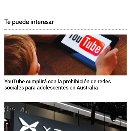
N
a
g
a
g
Te puede interesar
e
v
d
e
C
O
g
V
I
a
D
c
-
YouTube cumplirá con la prohibición de redes
1
sociales para adolescentes en Australia
i
9
3
,
ó
d
E
e
s
n
di
t
ci
d
a
e