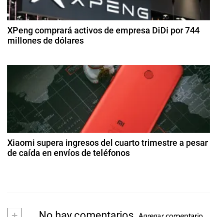
d
m
e
o
br
e
s
XPeng comprará activos de empresa DiDi por 744
e
d
millones de dólares
U
e
n
n
2
2
i
8
0
t
d
d
2
e
o
5
r
a
s
g
,
a
o
G
s
d
a
t
Xiaomi supera ingresos del cuarto trimestre a pesar
n
o
de caída en envíos de teléfonos
a
d
a
2
e
n
4
s
2
c
d
0
i
e
2
m
a
+
No hay comentarios
3
Agregar comentario