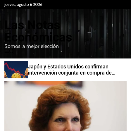
S
jueves, agosto 6 2026
k
i
Las Notas
p
t
Económicas
o
Somos la mejor elección
c
M
B
o
e
u
n
n
s
Japón y Estados Unidos confirman
t
u
c
intervención conjunta en compra de
e
a
yenes
r
n
t