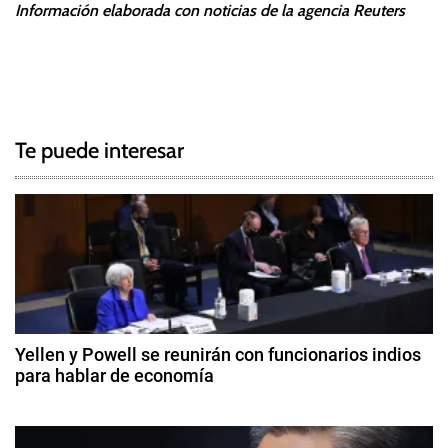
Información elaborada con noticias de la agencia Reuters
T
N
a
g
a
g
Te puede interesar
e
v
d
e
I
n
g
f
l
a
a
c
c
Yellen y Powell se reunirán con funcionarios indios
i
para hablar de economía
i
ó
1
n
ó
2
,