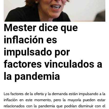
Mester dice que
inflación es
impulsado por
factores vinculados a
la pandemia
7
L
d
a
Los factores de la oferta y la demanda están impulsando a la
e
s
inflación en este momento, pero la mayoría pueden estar
o
N
relacionados con la pandemia que podrían disminuir con el
c
o