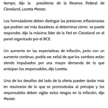
tiempo, dijo la presidenta de la Reserva Federal de
t
ta
Cleveland, Loretta Mester.
u
s
b
E
Los formuladores deben distinguir las presiones inflacionarias
r
c
e
o
que podrían ser más duraderas al determinar cómo se puede
d
n
responder, dijo la máxima líder de la Fed en Cleveland en el
e
ó
panel organizado por el BCE.
2
m
0
ic
Un aumento en las expectativas de inflación, junto con un
2
a
aumento continuo, podría ser señal de que los cambios están
1
s
siendo impulsados por una mayor demanda de lo que
anticipan los responsables, dijo Loretta.
Uno de los desafíos del lado de la oferta pueden tardar más
en resolverse de lo que se pronosticaba al principio y los
responsables deben vigilar estos riesgos en la inflación, dijo
Mester.