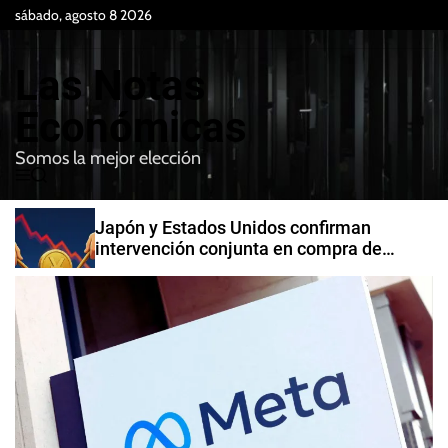
S
sábado, agosto 8 2026
k
i
Las Notas
p
t
Económicas
o
Somos la mejor elección
c
M
B
o
e
u
n
n
s
Japón y Estados Unidos confirman
t
u
c
intervención conjunta en compra de
e
a
yenes
r
n
t