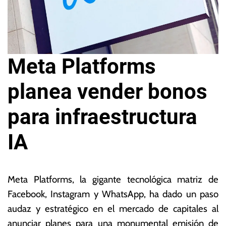
Meta Platforms
planea vender bonos
para infraestructura
IA
3
L
0
a
Meta Platforms, la gigante tecnológica matriz de
d
s
Facebook, Instagram y WhatsApp, ha dado un paso
e
N
audaz y estratégico en el mercado de capitales al
o
o
c
ta
anunciar planes para una monumental emisión de