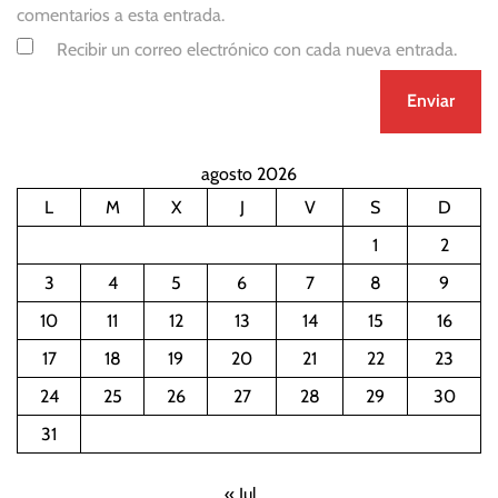
s
comentarios a esta entrada.
A
Recibir un correo electrónico con cada nueva entrada.
p
p
agosto 2026
L
M
X
J
V
S
D
1
2
3
4
5
6
7
8
9
10
11
12
13
14
15
16
17
18
19
20
21
22
23
24
25
26
27
28
29
30
31
« Jul