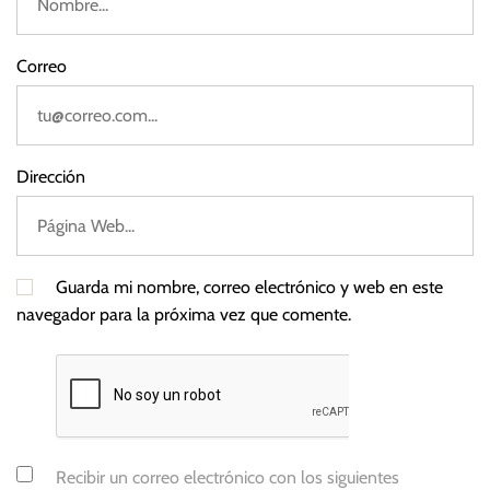
M
e
t
Correo
a
P
l
a
Dirección
t
f
o
r
Guarda mi nombre, correo electrónico y web en este
m
navegador para la próxima vez que comente.
s
,
W
h
a
t
Recibir un correo electrónico con los siguientes