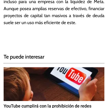
incluso para una empresa con la liquidez de Meta.
Aunque posea amplias reservas de efectivo, financiar
proyectos de capital tan masivos a través de deuda
suele ser un uso más eficiente de este.
T
N
a
g
a
g
Te puede interesar
e
v
d
e
F
a
g
c
e
a
b
c
o
YouTube cumplirá con la prohibición de redes
o