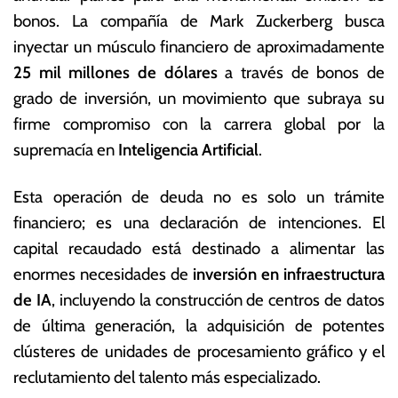
t
s
bonos. La compañía de Mark Zuckerberg busca
u
E
inyectar un músculo financiero de aproximadamente
b
c
r
o
25 mil millones de dólares
a través de bonos de
e
n
grado de inversión, un movimiento que subraya su
d
ó
firme compromiso con la carrera global por la
e
m
2
ic
supremacía en
Inteligencia Artificial
.
0
a
2
s
Esta operación de deuda no es solo un trámite
5
financiero; es una declaración de intenciones. El
capital recaudado está destinado a alimentar las
enormes necesidades de
inversión en infraestructura
de IA
, incluyendo la construcción de centros de datos
de última generación, la adquisición de potentes
clústeres de unidades de procesamiento gráfico y el
reclutamiento del talento más especializado.