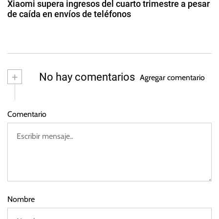
d
t
Xiaomi supera ingresos del cuarto trimestre a pesar
g
o
de caída en envíos de teléfonos
a
d
e
2
e
n
4
s
2
c
d
0
i
e
2
m
a
+
No hay comentarios
3
Agregar comentario
ar
a
z
r
o
t
Comentario
d
i
e
f
2
i
0
c
2
3
i
a
l
Nombre
,