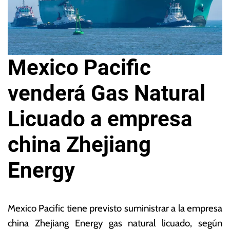
Mexico Pacific
venderá Gas Natural
Licuado a empresa
china Zhejiang
Energy
5
L
d
a
Mexico Pacific tiene previsto suministrar a la empresa
e
s
china Zhejiang Energy gas natural licuado, según
ju
N