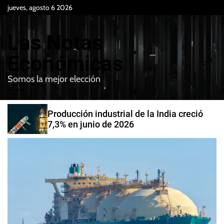
S
jueves, agosto 6 2026
k
i
Las Notas
p
t
Económicas
o
Somos la mejor elección
c
M
B
o
e
u
n
n
s
Producción industrial de la India creció
t
u
c
7,3% en junio de 2026
e
a
r
n
t