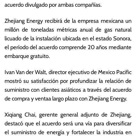
acuerdo divulgado por ambas compañías.
li
o
o
ta
d
s
Zhejiang Energy recibirá de la empresa mexicana un
e
E
millón de toneladas métricas anual de gas natural
2
c
licuado de la instalación ubicada en el estado Sonora,
0
o
2
n
el período del acuerdo comprende 20 años mediante
3
ó
embarque gratuito.
m
ic
Ivan Van der Walt, director ejecutivo de Mexico Pacific
a
s
mostró su satisfacción por profundizar la relación de
suministro con clientes asiáticos a través del acuerdo
de compra y ventaa largo plazo con Zhejiang Energy.
Xiqiang Chai, gerente general adjunto de Zhejiang,
destacó que el acuerdo será una vía para diversificar
el suministro de energía y fortalecer la industria en