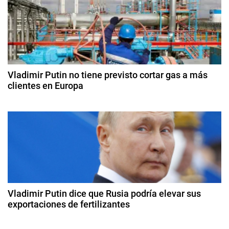
d
L
n
e
i
ju
d
c
li
u
o
e
a
d
e
d
Vladimir Putin no tiene previsto cortar gas a más
e
2
clientes en Europa
o
0
,
n
9
2
M
d
5
t
e
e
ju
x
r
n
i
i
c
a
o
o
d
d
P
e
Vladimir Putin dice que Rusia podría elevar sus
a
2
exportaciones de fertilizantes
a
0
c
2
2
i