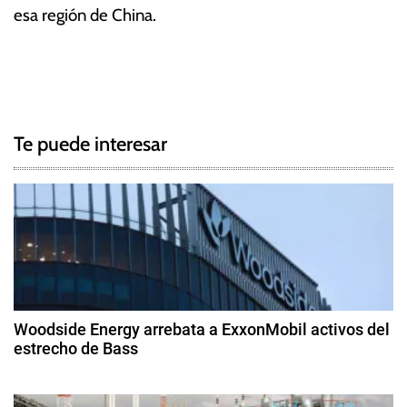
esa región de China.
T
N
a
g
a
g
Te puede interesar
e
v
d
e
G
a
g
s
N
a
a
c
t
Woodside Energy arrebata a ExxonMobil activos del
u
estrecho de Bass
i
r
2
a
ó
9
l