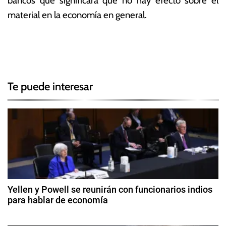
bancos que significará que no hay efecto sobre el
material en la economía en general.
T
N
a
g
a
g
Te puede interesar
e
v
d
e
M
i
g
c
h
a
e
c
l
Yellen y Powell se reunirán con funcionarios indios
l
para hablar de economía
i
e
1
B