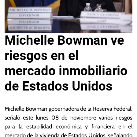
Michelle Bowman ve
riesgos en el
mercado inmobiliario
de Estados Unidos
8
L
d
a
Michelle Bowman gobernadora de la Reserva Federal,
e
s
señaló este lunes 08 de noviembre varios riesgos
n
N
para la estabilidad económica y financiera en el
o
o
vi
ta
mercado de la vivienda de Estados Unidos, señalando