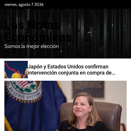
S
viernes, agosto 7 2026
k
i
Las Notas
p
t
Económicas
o
Somos la mejor elección
c
M
B
o
e
u
n
n
s
Japón y Estados Unidos confirman
t
u
c
intervención conjunta en compra de
e
a
yenes
r
n
t