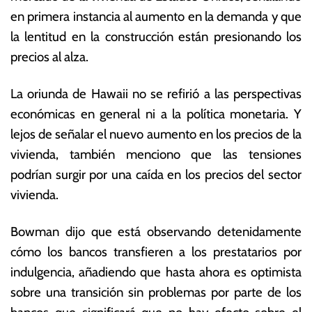
e
s
en primera instancia al aumento en la demanda y que
m
E
la lentitud en la construcción están presionando los
br
c
e
o
precios al alza.
d
n
e
ó
La oriunda de Hawaii no se refirió a las perspectivas
2
m
económicas en general ni a la política monetaria. Y
0
ic
21
a
lejos de señalar el nuevo aumento en los precios de la
s
vivienda, también menciono que las tensiones
podrían surgir por una caída en los precios del sector
vivienda.
Bowman dijo que está observando detenidamente
cómo los bancos transfieren a los prestatarios por
indulgencia, añadiendo que hasta ahora es optimista
sobre una transición sin problemas por parte de los