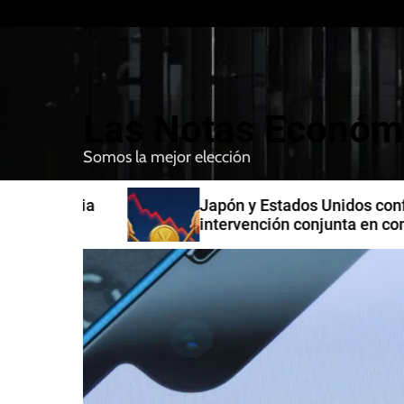
S
k
i
p
t
Las Notas Económ
o
c
Somos la mejor elección
o
n
n India
Japón y Estados Unidos confirman
t
intervención conjunta en compra 
e
yenes
n
t