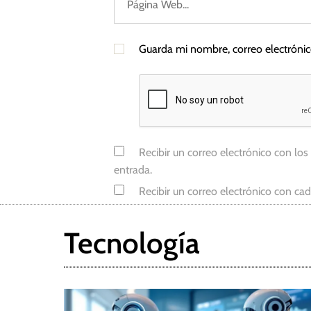
i
f
i
Guarda mi nombre, correo electróni
c
i
a
l
,
M
Recibir un correo electrónico con los
i
entrada.
c
Recibir un correo electrónico con ca
r
o
s
Tecnología
o
f
t