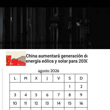
ía
Política
Mundo
Acciones
Divisas
Futuros
Tecnología
B
u
s
China aumentará generación de
c
energía eólica y solar para 2030
a
r
agosto 2026
L
M
X
J
V
S
D
1
2
3
4
5
6
7
8
9
10
11
12
13
14
15
16