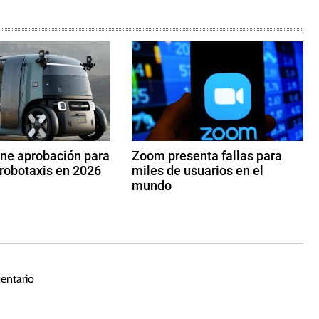
ene aprobación para
Zoom presenta fallas para
robotaxis en 2026
miles de usuarios en el
mundo
3
d
e
n
o
entario
vi
e
m