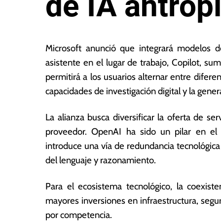
de IA antrópi
2
L
4
a
Microsoft anunció que integrará modelos de 
d
s
asistente en el lugar de trabajo, Copilot, su
e
N
permitirá a los usuarios alternar entre difer
s
o
e
ta
capacidades de investigación digital y la gene
p
s
ti
E
La alianza busca diversificar la oferta de se
e
c
proveedor. OpenAI ha sido un pilar en el 
m
o
br
n
introduce una vía de redundancia tecnológic
e
ó
del lenguaje y razonamiento.
d
m
e
ic
Para el ecosistema tecnológico, la coexis
2
a
0
s
mayores inversiones en infraestructura, segu
2
por competencia.
5