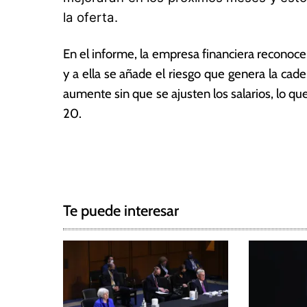
s
la oferta.
En el informe, la empresa financiera reconoc
y a ella se añade el riesgo que genera la cad
aumente sin que se ajusten los salarios, lo qu
20.
T
N
a
g
a
g
Te puede interesar
e
v
d
e
E
c
g
o
n