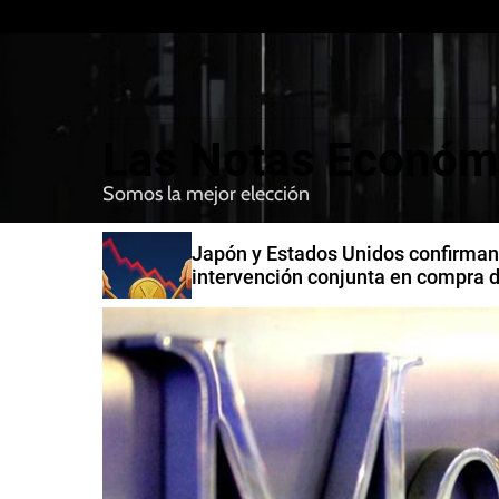
S
k
i
p
t
Las Notas Económ
o
c
Somos la mejor elección
o
n
n India
Japón y Estados Unidos confirman
t
intervención conjunta en compra 
e
yenes
n
t