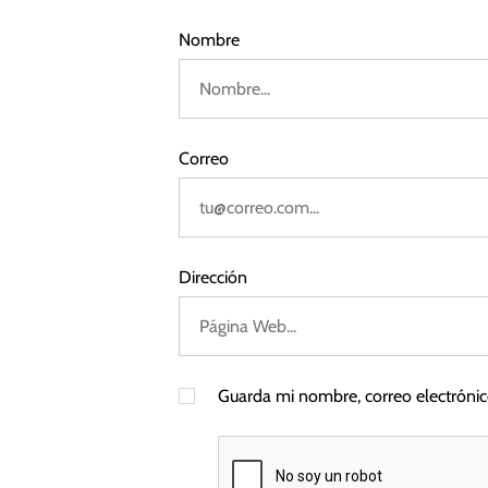
2
a
Nombre
1
d
a
Correo
s
Dirección
Guarda mi nombre, correo electróni