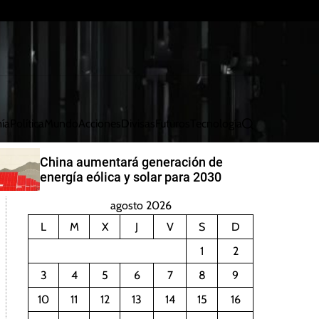
ía
Política
Mundo
Acciones
Divisas
Futuros
Tecnología
B
u
s
China aumentará generación de
c
energía eólica y solar para 2030
a
r
agosto 2026
L
M
X
J
V
S
D
1
2
3
4
5
6
7
8
9
10
11
12
13
14
15
16