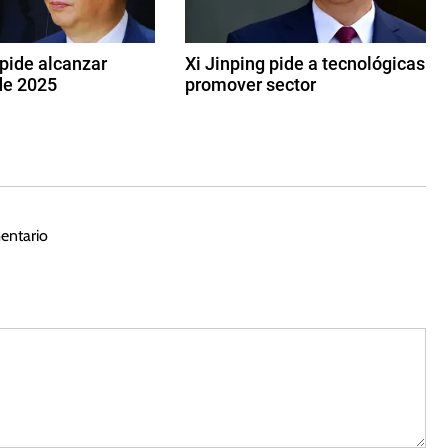
 pide alcanzar
Xi Jinping pide a tecnológicas
de 2025
promover sector
1
7
d
e
f
e
entario
b
r
e
r
o
d
e
2
0
2