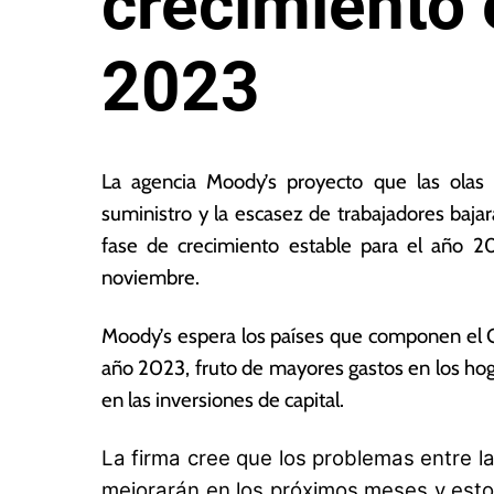
crecimiento 
2023
4
L
d
a
La agencia Moody’s proyecto que las olas 
e
s
suministro y la escasez de trabajadores baj
n
N
fase de crecimiento estable para el año 
o
o
vi
ta
noviembre.
e
s
m
E
Moody’s espera los países que componen el 
br
c
año 2023, fruto de mayores gastos en los hog
e
o
d
n
en las inversiones de capital.
e
ó
2
m
La firma cree que los problemas entre la
0
ic
mejorarán en los próximos meses y esto 
21
a