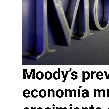
Moody’s pre
economía mu