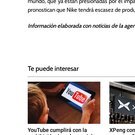
mundo, que ya están presionadas por el impa
2
a
0
s
pronostican que Nike tendrá escasez de produ
21
Información elaborada con noticias de la age
T
N
a
g
a
g
Te puede interesar
e
v
d
e
m
e
g
r
c
a
a
c
d
YouTube cumplirá con la
XPeng com
o