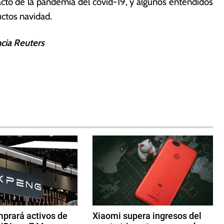
cto de la pandemia del covid-19, y algunos entendidos
ctos navidad.
ncia Reuters
prará activos de
Xiaomi supera ingresos del