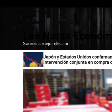
S
k
i
p
t
Las Notas Económ
o
c
Somos la mejor elección
o
n
n India
Japón y Estados Unidos confirman
t
intervención conjunta en compra 
e
yenes
n
t