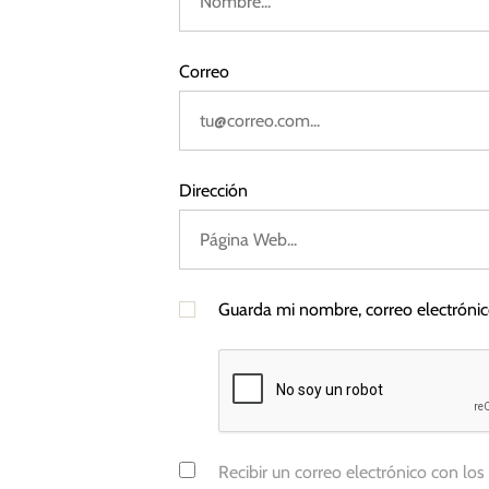
o
a
p
a
Correo
s
Dirección
Guarda mi nombre, correo electróni
Recibir un correo electrónico con los