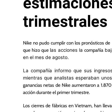
estimacione
trimestrales
2
L
3
a
Nike no pudo cumplir con los pronósticos de 
d
s
que hizo que l
as acciones la
compañía
baj
e
N
en el mes de agosto.
s
o
e
ta
p
s
La compañía informo que sus ingresos 
ti
E
mientras que analistas esperaban unos
e
c
ganancias netas de Nike aumentaron a 1.870 m
m
o
br
n
acción durante el primer trimestre.
e
ó
d
m
Los cierres de fábricas en Vietnam, han llev
e
ic