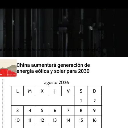
ía
Política
Mundo
Acciones
Divisas
Futuros
Tecnología
B
u
s
China aumentará generación de
c
energía eólica y solar para 2030
a
r
agosto 2026
L
M
X
J
V
S
D
1
2
3
4
5
6
7
8
9
10
11
12
13
14
15
16