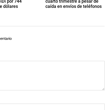
iDi por 744
cuarto trimestre a pesar de
e dólares
caída en envíos de teléfonos
2
4
d
e
m
entario
ar
z
o
d
e
2
0
2
3