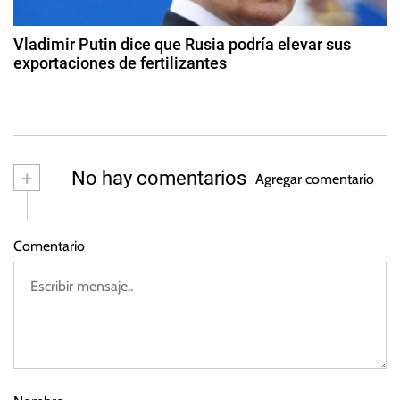
a
o
d
d
e
Vladimir Putin dice que Rusia podría elevar sus
2
exportaciones de fertilizantes
a
0
2
2
3
s
2
d
e
n
+
No hay comentarios
Agregar comentario
o
vi
e
Comentario
m
br
e
d
e
2
0
2