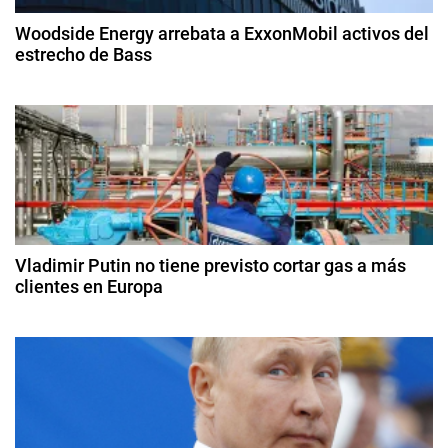
c
c
Woodside Energy arrebata a ExxonMobil activos del
r
estrecho de Bass
i
u
2
d
ó
9
o
d
,
n
e
p
ju
d
e
li
t
o
e
r
d
e
ó
Vladimir Putin no tiene previsto cortar gas a más
e
2
clientes en Europa
l
0
n
e
9
2
o
d
5
t
e
,
ju
W
r
n
T
i
I