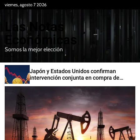
S
viernes, agosto 7 2026
k
i
Las Notas
p
t
Económicas
o
Somos la mejor elección
c
M
B
o
e
u
n
n
s
Japón y Estados Unidos confirman
t
u
c
intervención conjunta en compra de
e
a
yenes
r
n
t