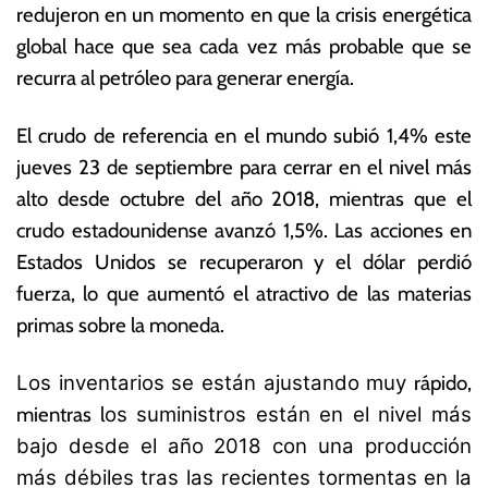
redujeron en un momento en que la crisis energética
s
o
e
ta
global hace que sea cada vez más probable que se
p
s
recurra al petróleo para generar energía.
ti
E
e
c
El crudo de referencia en el mundo subió 1,4% este
m
o
br
n
jueves 23 de septiembre para cerrar en el nivel más
e
ó
alto desde octubre del año 2018, mientras que el
d
m
crudo estadounidense avanzó 1,5%. Las acciones en
e
ic
2
a
Estados Unidos se recuperaron y el dólar perdió
0
s
fuerza, lo que aumentó el atractivo de las materias
21
primas sobre la moneda.
Los inventarios se están ajustando muy
rápido,
mientras l
os suministros están en el nivel más
bajo desde el año 2018 con una producción
más débiles tras las recientes tormentas en la