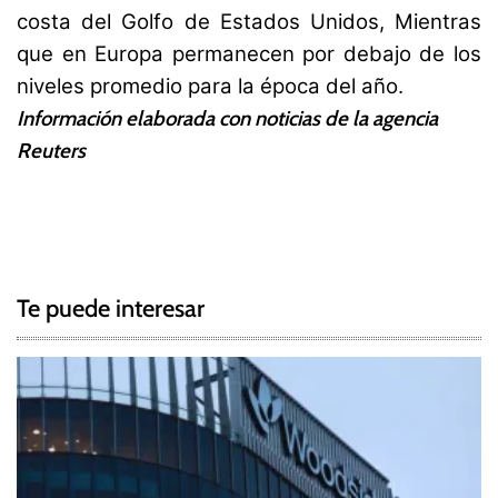
costa del Golfo de Estados Unidos, Mientras
que en Europa permanecen por debajo de los
niveles promedio para la época del año.
Información elaborada con noticias de la agencia
Reuters
T
a
N
g
g
a
e
Te puede interesar
d
v
B
e
r
e
g
n
t
a
,