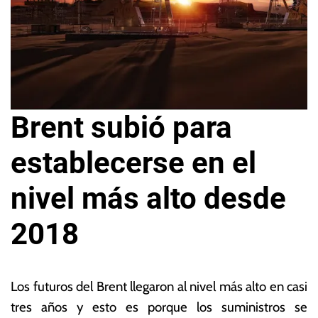
Brent subió para
establecerse en el
nivel más alto desde
2018
2
L
3
a
Los futuros del Brent llegaron al nivel más alto en casi
d
s
tres años y esto es porque los suministros se
e
N