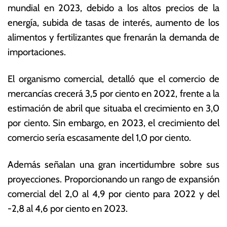
mundial en 2023, debido a los altos precios de la
c
o
t
ta
energía, subida de tasas de interés, aumento de los
u
s
alimentos y fertilizantes que frenarán la demanda de
b
E
importaciones.
r
c
e
o
d
n
El organismo comercial, detalló que el comercio de
e
ó
mercancías crecerá 3,5 por ciento en 2022, frente a la
2
m
estimación de abril que situaba el crecimiento en 3,0
0
ic
2
a
por ciento. Sin embargo, en 2023, el crecimiento del
2
s
comercio sería escasamente del 1,0 por ciento.
Además señalan una gran incertidumbre sobre sus
proyecciones. Proporcionando un rango de expansión
comercial del 2,0 al 4,9 por ciento para 2022 y del
-2,8 al 4,6 por ciento en 2023.