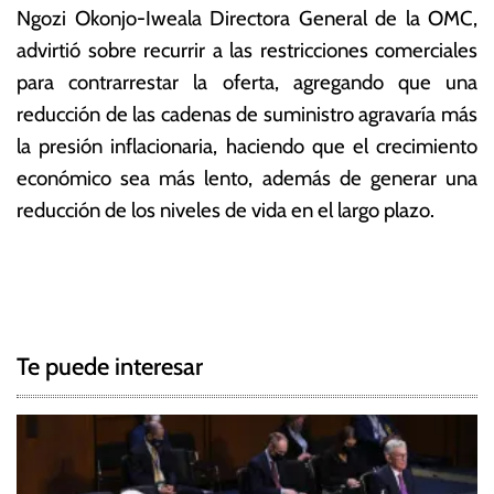
Ngozi Okonjo-Iweala Directora General de la OMC,
advirtió sobre recurrir a las restricciones comerciales
para contrarrestar la oferta, agregando que una
reducción de las cadenas de suministro agravaría más
la presión inflacionaria, haciendo que el crecimiento
económico sea más lento, además de generar una
reducción de los niveles de vida en el largo plazo.
T
N
a
g
a
g
Te puede interesar
e
v
d
e
C
o
g
m