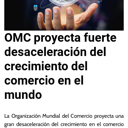
OMC proyecta fuerte
desaceleración del
crecimiento del
comercio en el
mundo
5
L
d
a
La Organización Mundial del Comercio proyecta una
e
s
gran desaceleración del crecimiento en el comercio
o
N