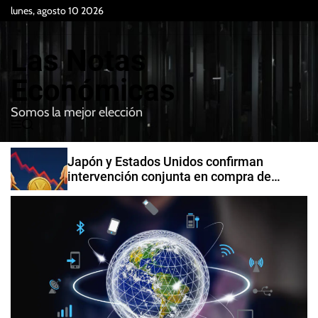
S
lunes, agosto 10 2026
k
i
Las Notas
p
t
Económicas
o
Somos la mejor elección
c
M
B
o
e
u
n
n
s
Japón y Estados Unidos confirman
t
u
c
intervención conjunta en compra de
e
a
yenes
r
n
t