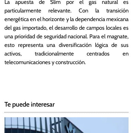
La apuesta de Slim por el gas natural es
particularmente relevante. Con la transición
energética en el horizonte y la dependencia mexicana
del gas importado, el desarrollo de campos locales es
una prioridad de seguridad nacional. Para el magnate,
esto representa una diversificación lógica de sus
activos, tradicionalmente centrados en
telecomunicaciones y construcción.
T
N
a
g
a
g
Te puede interesar
e
v
d
e
C
a