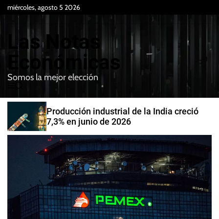
S
miércoles, agosto 5 2026
k
i
Las Notas
p
t
Económicas
o
Somos la mejor elección
c
M
B
o
e
u
n
n
s
Producción industrial de la India creció
t
u
c
7,3% en junio de 2026
e
a
r
n
t