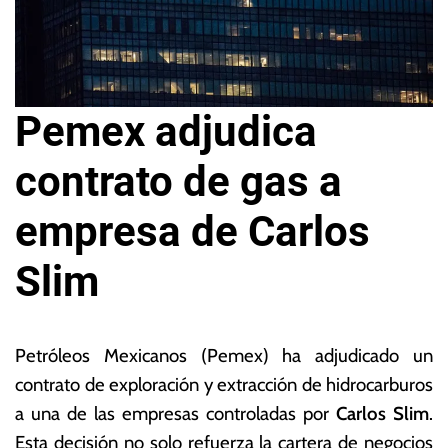
Pemex adjudica
contrato de gas a
empresa de Carlos
Slim
6
L
d
a
Petróleos Mexicanos (Pemex) ha adjudicado un
e
s
contrato de exploración y extracción de hidrocarburos
f
N
a una de las empresas controladas por
Carlos Slim
.
e
o
b
ta
Esta decisión no solo refuerza la cartera de negocios