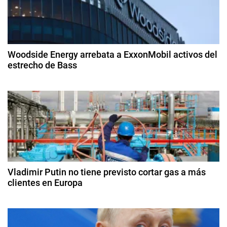
g
r
l
a
o
c
s
Woodside Energy arrebata a ExxonMobil activos del
S
estrecho de Bass
i
l
2
i
ó
9
m
d
,
n
e
P
ju
d
e
li
m
o
e
e
d
e
x
Vladimir Putin no tiene previsto cortar gas a más
e
2
clientes en Europa
,
0
p
n
9
2
e
d
5
t
e
t