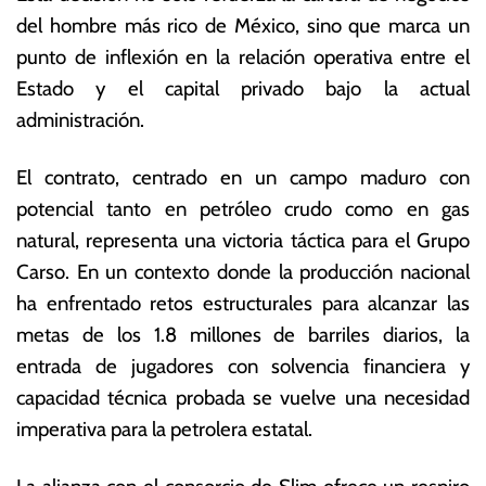
r
s
del hombre más rico de México, sino que marca un
e
E
punto de inflexión en la relación operativa entre el
r
c
o
o
Estado y el capital privado bajo la actual
d
n
administración.
e
ó
2
m
El contrato, centrado en un campo maduro con
0
ic
2
a
potencial tanto en petróleo crudo como en gas
6
s
natural, representa una victoria táctica para el Grupo
Carso. En un contexto donde la producción nacional
ha enfrentado retos estructurales para alcanzar las
metas de los 1.8 millones de barriles diarios, la
entrada de jugadores con solvencia financiera y
capacidad técnica probada se vuelve una necesidad
imperativa para la petrolera estatal.