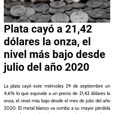
Plata cayó a 21,42
dólares la onza, el
nivel más bajo desde
julio del año 2020
2
L
9
a
La plata cayó este miércoles 29 de septiembre un
d
s
4,6% lo que equivale a un precio de 21,42 dólares la
e
N
onza, el nivel más bajo desde el mes de julio del año
s
o
e
ta
2020. El metal blanco va rumbo a su mayor pérdida
p
s