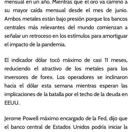
mensual en un año. Mientras que el oro va camino a
ti
E
su mayor caída mensual desde el mes de junio.
e
c
m
o
Ambos metales están bajo presión porque los bancos
br
n
centrales más relevantes del mundo comienzan a
e
ó
señalar un retroceso en los estímulos para amortiguar
d
m
e
ic
el impacto de la pandemia.
2
a
0
s
El indicador dólar tocó máximo de casi 11 meses,
21
reduciendo el atractivo de los metales para los
inversores de forex. Los operadores se inclinaron
hacia el dólar esta semana mientras esperan las
implicaciones de la batalla por el techo de la deuda en
EEUU.
Jerome Powell máximo encargado de la Fed, dijo que
el banco central de Estados Unidos podría iniciar la