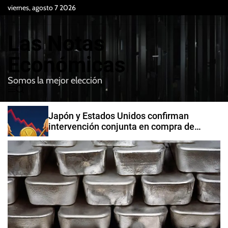
S
viernes, agosto 7 2026
k
i
Las Notas
p
t
Económicas
o
Somos la mejor elección
c
M
B
o
e
u
n
n
s
Japón y Estados Unidos confirman
t
u
c
intervención conjunta en compra de
e
a
yenes
r
n
t