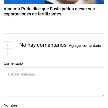
a
d
d
P
e
Vladimir Putin dice que Rusia podría elevar sus
r
2
exportaciones de fertilizantes
a
0
i
2
2
m
3
s
2
a
d
,
e
n
O
+
No hay comentarios
Agregar comentario
o
r
vi
o
e
,
Comentario
m
P
br
l
e
a
d
t
e
2
a
0
,
2
R
Nombre
2