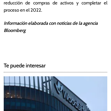
reducción de compras de activos y completar el
proceso en el 2022.
Información elaborada con noticias de la agencia
Bloomberg
T
N
a
g
a
g
Te puede interesar
e
v
d
e
D
ó
g
l
a
a
r