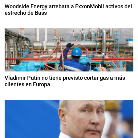
c
,
Woodside Energy arrebata a ExxonMobil activos del
i
estrecho de Bass
i
n
2
v
ó
9
e
d
r
n
e
s
ju
d
o
li
r
o
e
e
d
e
s
Vladimir Putin no tiene previsto cortar gas a más
e
2
clientes en Europa
,
0
M
n
9
2
a
d
5
t
e
t
ju
e
r
n
r
i
i
a
o