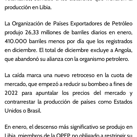
e
s
producción en Libia.
r
E
o
c
La Organización de Países Exportadores de Petróleo
d
o
e
n
produjo 26,33 millones de barriles diarios en enero,
2
ó
410.000 barriles menos por día que los registrados
0
m
en diciembre. El total de diciembre excluye a Angola,
2
ic
4
a
que abandonó su alianza con la organismo petrolero.
s
La caída marca una nuevo retroceso en la cuota de
mercado, que empezó a reducir su bombeo a fines de
2022 para apuntalar los precios del mercado y
contrarrestar la producción de países como Estados
Unidos o Brasil.
En enero, el descenso más significativo se produjo en
Libia, miembros de la OPEP no obligado a restringir su