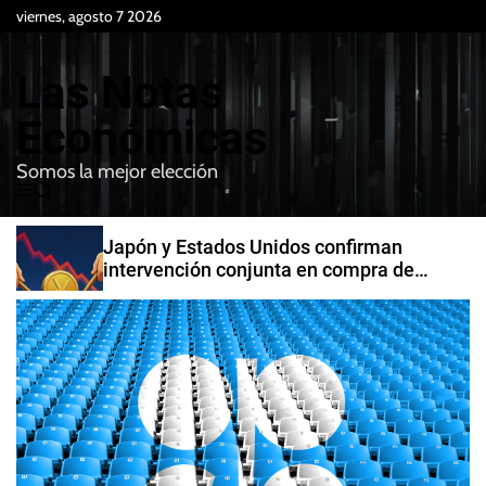
S
viernes, agosto 7 2026
k
i
Las Notas
p
t
Económicas
o
Somos la mejor elección
c
M
B
o
e
u
n
n
s
Japón y Estados Unidos confirman
t
u
c
intervención conjunta en compra de
e
a
yenes
r
n
t