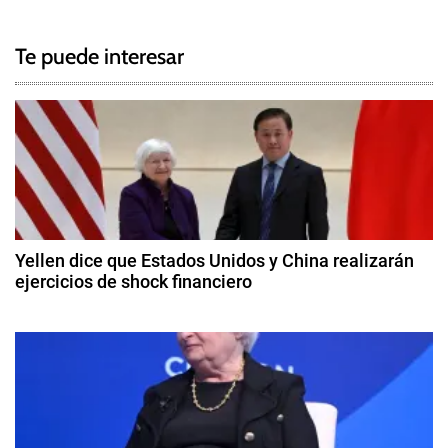
g
a
g
Te puede interesar
e
v
d
e
O
P
g
E
P
a
,
c
p
Yellen dice que Estados Unidos y China realizarán
e
ejercicios de shock financiero
i
t
8
r
ó
d
ó
e
l
n
a
e
b
d
o
ril
,
d