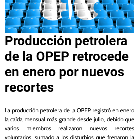
Producción petrolera
de la OPEP retrocede
en enero por nuevos
recortes
3
L
1
a
La producción petrolera de la OPEP registró en enero
d
s
la caída mensual más grande desde julio, debido que
e
N
varios miembros realizaron nuevos recortes
e
o
n
ta
voluntarios, sumado a los disturbios que frenaron la