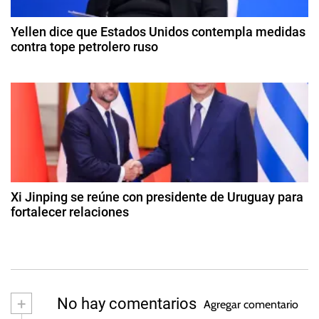
e
P
e
2
r
Yellen dice que Estados Unidos contempla medidas
e
0
contra tope petrolero ruso
o
2
d
n
9
4
u
d
t
e
c
o
c
r
c
i
t
ó
a
u
n
b
d
r
Xi Jinping se reúne con presidente de Uruguay para
e
fortalecer relaciones
a
d
2
e
2
s
2
d
0
e
2
n
+
No hay comentarios
3
Agregar comentario
o