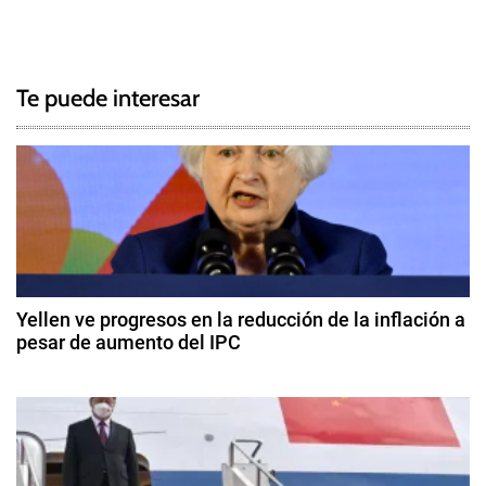
N
a
g
a
g
Te puede interesar
e
v
d
e
O
T
g
A
N
a
,
c
R
Yellen ve progresos en la reducción de la inflación a
u
pesar de aumento del IPC
i
s
1
i
ó
4
a
d
,
n
e
U
f