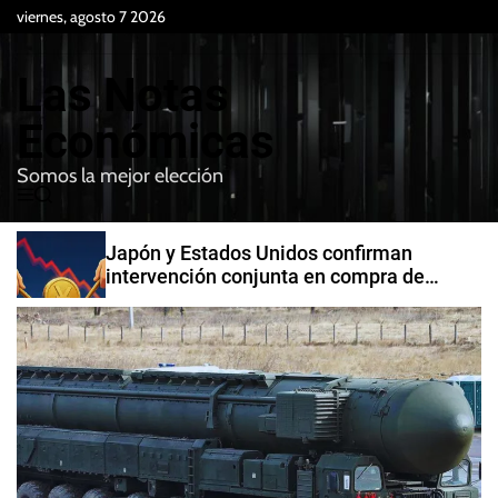
S
viernes, agosto 7 2026
k
i
Las Notas
p
t
Económicas
o
Somos la mejor elección
c
M
B
o
e
u
n
n
s
Japón y Estados Unidos confirman
t
u
c
intervención conjunta en compra de
e
a
yenes
r
n
t