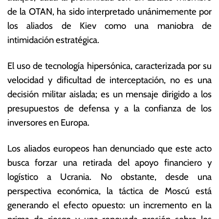
r
s
de la OTAN, ha sido interpretado unánimemente por
o
E
los aliados de Kiev como una maniobra de
d
c
e
o
intimidación estratégica.
2
n
0
ó
El uso de tecnología hipersónica, caracterizada por su
2
m
velocidad y dificultad de interceptación, no es una
6
ic
a
decisión militar aislada; es un mensaje dirigido a los
s
presupuestos de defensa y a la confianza de los
inversores en Europa.
Los aliados europeos han denunciado que este acto
busca forzar una retirada del apoyo financiero y
logístico a Ucrania. No obstante, desde una
perspectiva económica, la táctica de Moscú está
generando el efecto opuesto: un incremento en la