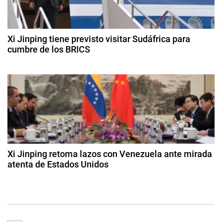
d
c
e
r
b
e
a
r
e
n
Xi Jinping tiene previsto visitar Sudáfrica para
e
r
cumbre de los BRICS
i
o
a
n
1
d
8
e
t
d
2
e
0
r
a
2
g
4
a
o
s
d
t
Xi Jinping retoma lazos con Venezuela ante mirada
o
atenta de Estados Unidos
a
d
2
e
d
s
2
e
0
m
2