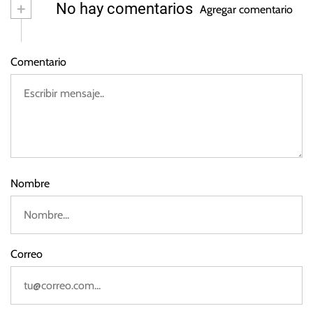
a
+
No hay comentarios
3
Agregar comentario
y
o
d
Comentario
e
2
0
2
3
Nombre
Correo