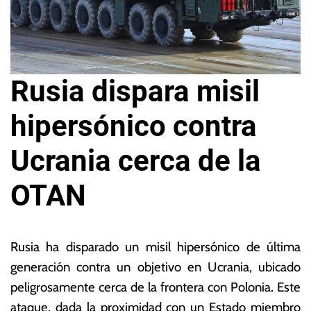
Rusia dispara misil
hipersónico contra
Ucrania cerca de la
OTAN
9
L
d
a
Rusia ha disparado un misil hipersónico de última
e
s
generación contra un objetivo en Ucrania, ubicado
e
N
peligrosamente cerca de la frontera con Polonia. Este
n
o
e
ta
ataque, dada la proximidad con un Estado miembro