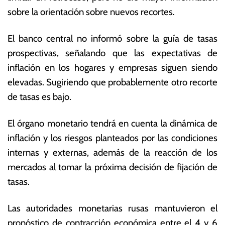
p
s
sobre la orientación sobre nuevos recortes.
ti
E
e
c
El banco central no informó sobre la guía de tasas
m
o
br
n
prospectivas, señalando que las expectativas de
e
ó
inflación en los hogares y empresas siguen siendo
d
m
elevadas. Sugiriendo que probablemente otro recorte
e
ic
2
a
de tasas es bajo.
0
s
2
El órgano monetario tendrá en cuenta la dinámica de
2
inflación y los riesgos planteados por las condiciones
internas y externas, además de la reacción de los
mercados al tomar la próxima decisión de fijación de
tasas.
Las autoridades monetarias rusas mantuvieron el
pronóstico de contracción económica entre el 4 y 6