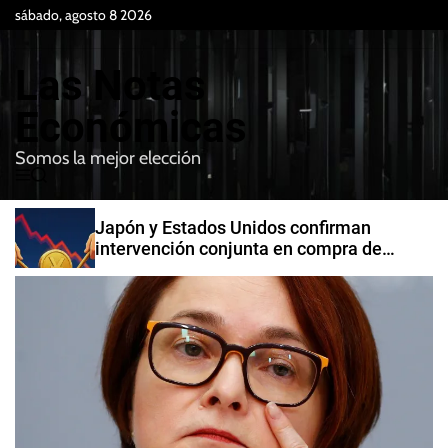
S
sábado, agosto 8 2026
k
i
Las Notas
p
t
Económicas
o
Somos la mejor elección
c
M
B
o
e
u
n
n
s
Japón y Estados Unidos confirman
t
u
c
intervención conjunta en compra de
e
a
yenes
r
n
t