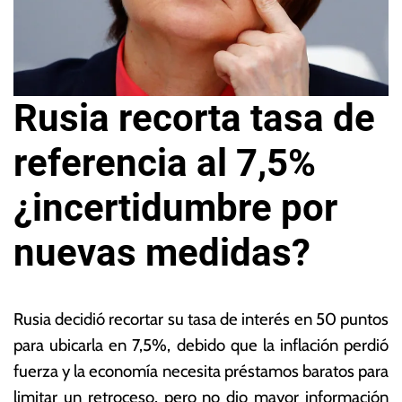
Rusia recorta tasa de
referencia al 7,5%
¿incertidumbre por
nuevas medidas?
1
L
6
a
Rusia decidió recortar su tasa de interés en 50 puntos
d
s
para ubicarla en 7,5%, debido que la inflación perdió
e
N
fuerza y la economía necesita préstamos baratos para
s
o
e
ta
limitar un retroceso, pero no dio mayor información