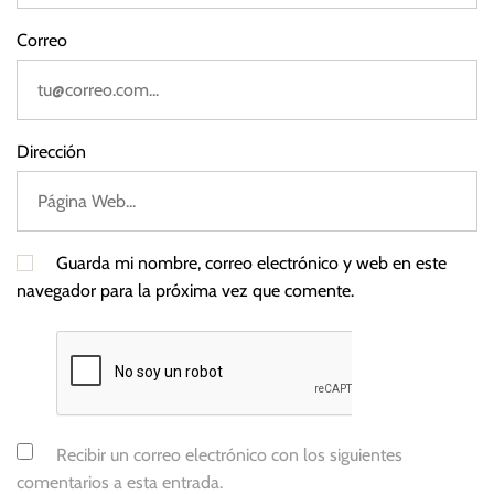
s
Correo
i
a
,
T
Dirección
a
s
a
s
Guarda mi nombre, correo electrónico y web en este
d
navegador para la próxima vez que comente.
e
i
n
t
e
r
Recibir un correo electrónico con los siguientes
é
comentarios a esta entrada.
s