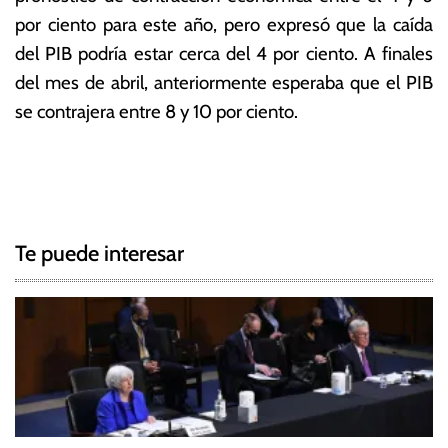
por ciento para este año, pero expresó que la caída
del PIB podría estar cerca del 4 por ciento. A finales
del mes de abril, anteriormente esperaba que el PIB
se contrajera entre 8 y 10 por ciento.
T
N
a
g
a
g
Te puede interesar
e
v
d
e
B
a
g
n
c
a
o
c
C