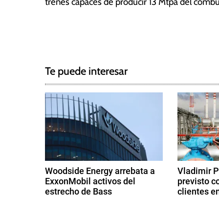
trenes capaces de producir 13 Mtpa del combu
a
s
T
N
a
g
a
g
Te puede interesar
e
v
d
e
A
r
g
a
m
a
c
c
o
Woodside Energy arrebata a
Vladimir P
,
ExxonMobil activos del
previsto c
i
E
estrecho de Bass
clientes e
s
ó
2
9
t
9
d