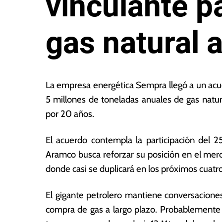
vinculante p
gas natural 
2
L
6
a
La empresa energética Sempra llegó a un acu
d
s
5 millones de toneladas anuales de gas natur
e
N
por 20 años.
ju
o
n
ta
i
s
El acuerdo contempla la participación del 
o
E
Aramco busca reforzar su posición en el mer
d
c
donde casi se duplicará en los próximos cuatr
e
o
2
n
0
ó
El gigante petrolero mantiene conversacione
2
m
compra de gas a largo plazo. Probablemente 
4
ic