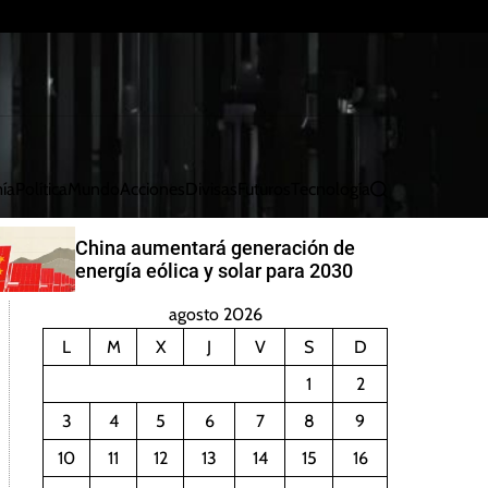
ía
Política
Mundo
Acciones
Divisas
Futuros
Tecnología
B
u
s
China aumentará generación de
c
energía eólica y solar para 2030
a
r
agosto 2026
L
M
X
J
V
S
D
1
2
3
4
5
6
7
8
9
10
11
12
13
14
15
16