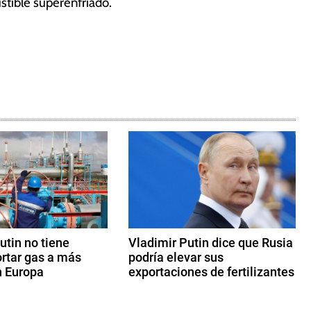
stible superenfriado.
utin no tiene
Vladimir Putin dice que Rusia
ortar gas a más
podría elevar sus
n Europa
exportaciones de fertilizantes
2
3