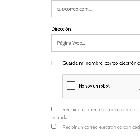
r
a
l
L
Dirección
i
c
u
a
Guarda mi nombre, correo electróni
d
o
Recibir un correo electrónico con los
entrada.
Recibir un correo electrónico con ca