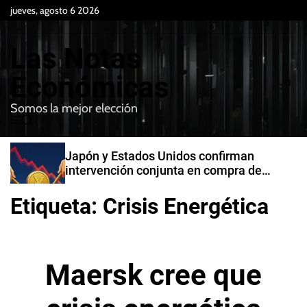
S
jueves, agosto 6 2026
k
i
Las Notas
p
t
Económicas
o
Somos la mejor elección
c
M
B
o
e
u
n
n
s
Japón y Estados Unidos confirman
t
u
c
intervención conjunta en compra de
e
a
yenes
r
n
Etiqueta:
Crisis Energética
t
Maersk cree que