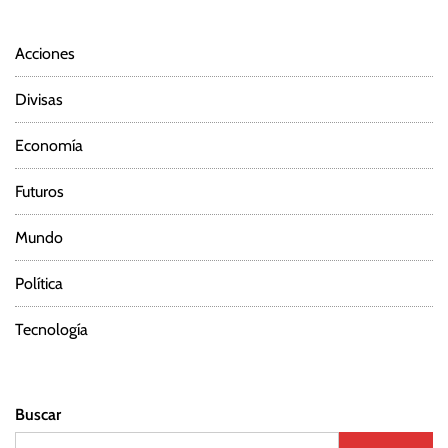
d
Acciones
e
Divisas
e
Economía
n
Futuros
t
Mundo
r
Política
a
d
Tecnología
a
Buscar
s