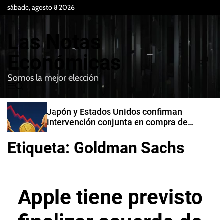
S
sábado, agosto 8 2026
k
i
Las Notas
p
t
Económicas
o
Somos la mejor elección
c
M
B
o
e
u
n
n
s
Japón y Estados Unidos confirman
t
u
c
intervención conjunta en compra de
e
a
yenes
r
n
Etiqueta:
Goldman Sachs
t
Apple tiene previsto