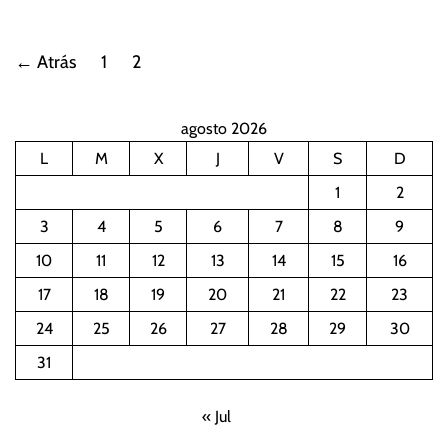
P
←
Atrás
1
2
a
agosto 2026
g
L
M
X
J
V
S
D
i
1
2
n
3
4
5
6
7
8
9
10
11
12
13
14
15
16
a
17
18
19
20
21
22
23
c
24
25
26
27
28
29
30
i
31
ó
« Jul
n