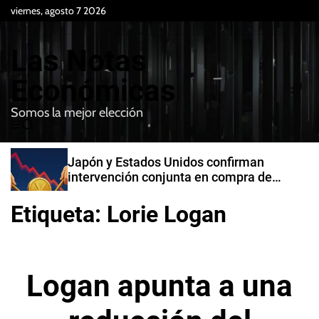
S
viernes, agosto 7 2026
k
i
Las Notas
p
t
Económicas
o
Somos la mejor elección
c
M
B
o
e
u
n
n
s
Japón y Estados Unidos confirman
t
u
c
intervención conjunta en compra de
e
a
yenes
r
n
Etiqueta:
Lorie Logan
t
Logan apunta a una