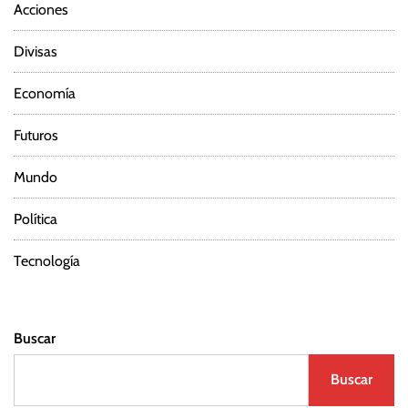
Acciones
e
Divisas
e
Economía
n
Futuros
t
Mundo
r
Política
a
d
Tecnología
a
Buscar
s
Buscar