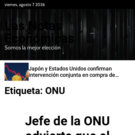
S
viernes, agosto 7 2026
k
i
Las Notas
p
t
Económicas
o
Somos la mejor elección
c
M
B
o
e
u
n
n
s
Japón y Estados Unidos confirman
t
u
c
intervención conjunta en compra de
e
a
yenes
r
n
Etiqueta:
ONU
t
Jefe de la ONU