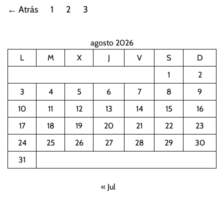
P
←
Atrás
1
2
3
a
agosto 2026
g
L
M
X
J
V
S
D
i
1
2
n
3
4
5
6
7
8
9
10
11
12
13
14
15
16
a
17
18
19
20
21
22
23
c
24
25
26
27
28
29
30
i
31
ó
« Jul
n
d