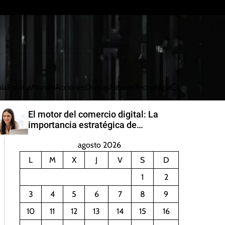
ía
Política
Mundo
Acciones
Divisas
Futuros
Tecnología
B
u
s
El motor del comercio digital: La
c
importancia estratégica de
a
PayRetailers en América Latina
r
agosto 2026
L
M
X
J
V
S
D
1
2
3
4
5
6
7
8
9
10
11
12
13
14
15
16