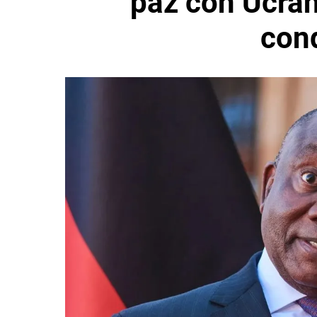
paz con Ucran
con