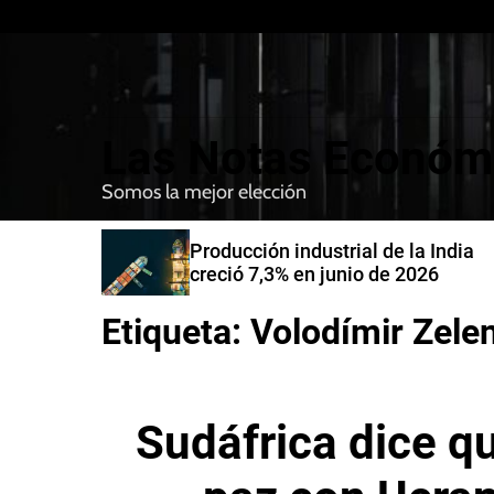
S
k
i
p
t
Las Notas Económ
o
c
Somos la mejor elección
o
n
nfirman
Producción industrial de la India
t
compra de
creció 7,3% en junio de 2026
e
n
Etiqueta:
Volodímir Zele
t
Sudáfrica dice q