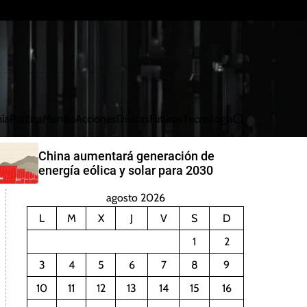
ía
Política
Mundo
Acciones
Divisas
Futuros
Tecnología
B
u
s
China aumentará generación de
c
energía eólica y solar para 2030
a
r
agosto 2026
L
M
X
J
V
S
D
1
2
3
4
5
6
7
8
9
10
11
12
13
14
15
16