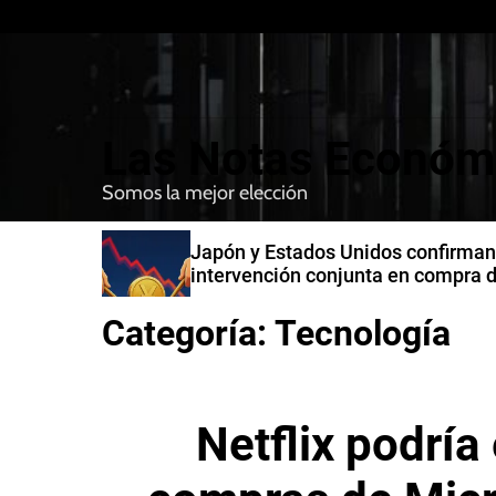
S
k
i
p
t
Las Notas Económ
o
c
Somos la mejor elección
o
n
n India
Japón y Estados Unidos confirman
t
intervención conjunta en compra 
e
yenes
n
Categoría:
Tecnología
t
Netflix podría 