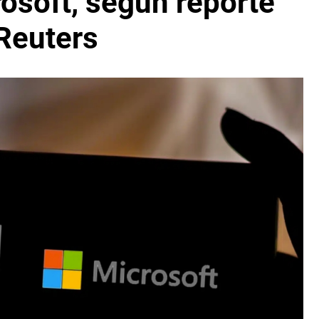
osoft, según reporte
Reuters