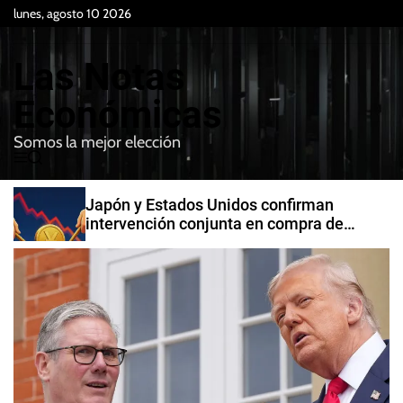
S
lunes, agosto 10 2026
k
i
Las Notas
p
t
Económicas
o
Somos la mejor elección
c
M
B
o
e
u
n
n
s
Japón y Estados Unidos confirman
t
u
c
intervención conjunta en compra de
e
a
yenes
r
n
t