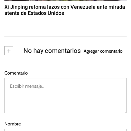
d
E
t
Xi Jinping retoma lazos con Venezuela ante mirada
s
o
atenta de Estados Unidos
a
d
t
2
e
a
d
s
2
d
e
0
o
m
2
a
s
+
No hay comentarios
3
Agregar comentario
y
U
o
n
d
i
Comentario
e
d
2
o
0
s
2
,
3
I
r
á
Nombre
n