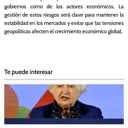
gobiernos como de los actores económicos. La
gestión de estos riesgos será clave para mantener la
estabilidad en los mercados y evitar que las tensiones
geopolíticas afecten el crecimiento económico global.
T
N
a
g
a
g
Te puede interesar
e
v
d
e
A
d
g
v
e
a
r
c
t