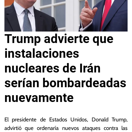
Trump advierte que
instalaciones
nucleares de Irán
serían bombardeadas
nuevamente
2
L
8
a
El presidente de Estados Unidos, Donald Trump,
d
s
advirtió que ordenaría nuevos ataques contra las
e
N