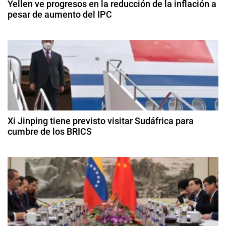
Yellen ve progresos en la reducción de la inflación a
e
pesar de aumento del IPC
i
n
1
c
ó
4
i
d
a
n
e
,
f
d
D
e
o
b
e
n
r
e
a
Xi Jinping tiene previsto visitar Sudáfrica para
e
r
cumbre de los BRICS
l
o
d
n
1
d
T
8
e
t
d
r
2
e
u
0
r
a
m
2
g
4
p
a
o
,
s