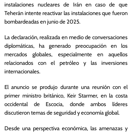
instalaciones nucleares de Irán en caso de que
ju
o
li
ta
Teherán intente reactivar las instalaciones que fueron
o
s
bombardeadas en junio de 2025.
d
E
e
c
La declaración, realizada en medio de conversaciones
2
o
0
n
diplomáticas, ha generado preocupación en los
2
ó
mercados globales, especialmente en aquellos
5
m
relacionados con el petróleo y las inversiones
ic
a
internacionales.
s
El anuncio se produjo durante una reunión con el
primer ministro británico, Keir Starmer, en la costa
occidental de Escocia, donde ambos líderes
discutieron temas de seguridad y economía global.
Desde una perspectiva económica, las amenazas y