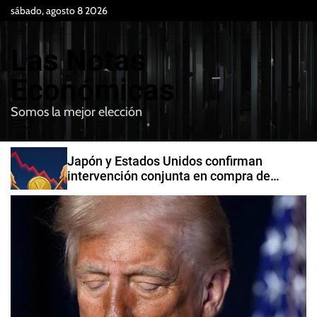
S
sábado, agosto 8 2026
k
i
Las Notas
p
t
Económicas
o
Somos la mejor elección
c
M
B
o
e
u
n
n
s
Japón y Estados Unidos confirman
t
u
c
intervención conjunta en compra de
e
a
yenes
r
n
t