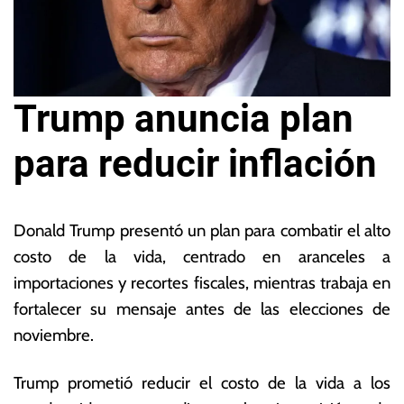
Trump anuncia plan
para reducir inflación
1
L
6
a
Donald Trump presentó un plan para combatir el alto
d
s
costo de la vida, centrado en aranceles a
e
N
importaciones y recortes fiscales, mientras trabaja en
ju
o
n
ta
fortalecer su mensaje antes de las elecciones de
i
s
noviembre.
o
E
d
c
Trump prometió reducir el costo de la vida a los
e
o
2
n