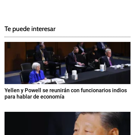
T
N
a
g
a
g
Te puede interesar
e
v
d
e
A
r
g
a
n
a
c
c
e
Yellen y Powell se reunirán con funcionarios indios
l
para hablar de economía
i
e
1
s
ó
2
,
d
D
n
e
o
o