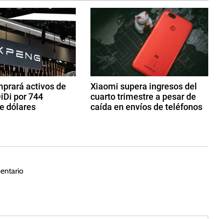
prará activos de
Xiaomi supera ingresos del
iDi por 744
cuarto trimestre a pesar de
e dólares
caída en envíos de teléfonos
2
4
d
e
m
entario
ar
z
o
d
e