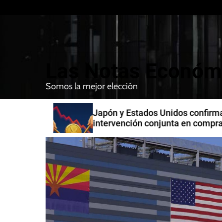
S
k
i
p
t
Las Notas Económ
o
c
Somos la mejor elección
o
n
n India
Japón y Estados Unidos confirman
t
intervención conjunta en compra 
e
yenes
n
t