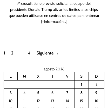
Microsoft tiene previsto solicitar al equipo del
presidente Donald Trump aliviar los límites a los chips
que pueden utilizarse en centros de datos para entrenar
[+Información…]
P
…
1
2
4
Siguiente
→
a
agosto 2026
g
L
M
X
J
V
S
D
i
1
2
n
3
4
5
6
7
8
9
10
11
12
13
14
15
16
a