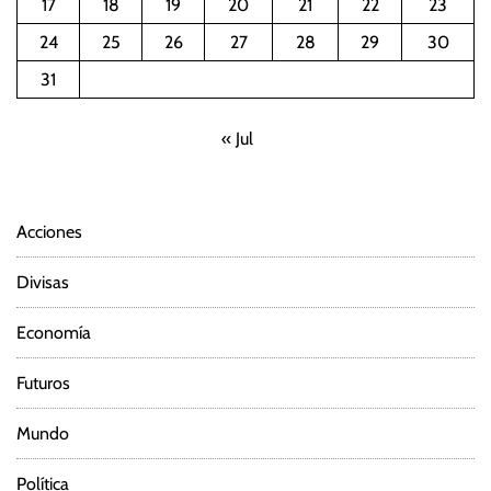
17
18
19
20
21
22
23
c
24
25
26
27
28
29
30
i
31
ó
« Jul
n
d
Acciones
e
Divisas
e
Economía
n
Futuros
t
Mundo
r
Política