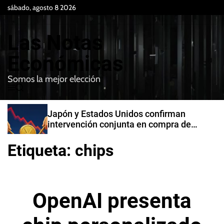
S
sábado, agosto 8 2026
k
i
Las Notas
p
t
Económicas
o
Somos la mejor elección
c
M
B
o
e
u
n
n
s
Japón y Estados Unidos confirman
t
u
c
intervención conjunta en compra de
e
a
yenes
r
n
Etiqueta:
chips
t
OpenAI presenta