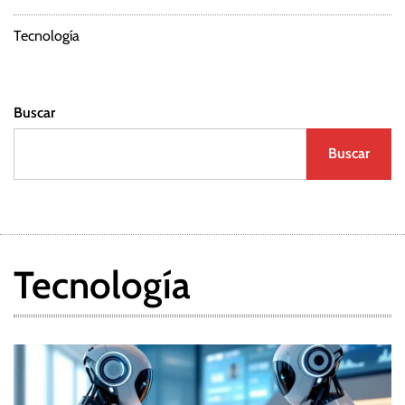
a
d
Tecnología
a
Buscar
s
Buscar
Tecnología