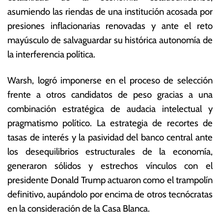
y
s
asumiendo las riendas de una institución acosada por
o
E
presiones inflacionarias renovadas y ante el reto
d
c
e
o
mayúsculo de salvaguardar su histórica autonomía de
2
n
la interferencia política.
0
ó
2
m
Warsh, logró imponerse en el proceso de selección
6
ic
a
frente a otros candidatos de peso gracias a una
s
combinación estratégica de audacia intelectual y
pragmatismo político.
L
a estrategia de recortes de
tasas de interés y la pasividad del banco central ante
los desequilibrios estructurales de la economía,
generaron
sólidos y estrechos vínculos con el
presidente Donald Trump actuaron como el trampolín
definitivo, aupándolo por encima de otros tecnócratas
en la consideración de la Casa Blanca.