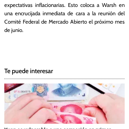
expectativas inflacionarias.
Esto coloca a Warsh en
una encrucijada inmediata de cara a la reunión del
Comité Federal de Mercado Abierto el próximo mes
de junio.
T
N
a
g
a
g
Te puede interesar
e
v
d
e
F
e
g
d
,
a
K
c
e