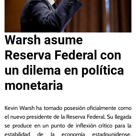
Warsh asume
Reserva Federal con
un dilema en política
monetaria
2
L
2
a
Kevin Warsh ha tomado posesión oficialmente como
d
s
el nuevo presidente de la Reserva Federal.
Su llegada
e
N
se produce en un punto de inflexión crítico para la
m
o
a
ta
estabilidad de la economía estadounidense,