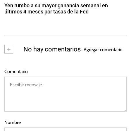
d
d
d
Yen rumbo a su mayor ganancia semanal en
e
e
últimos 4 meses por tasas de la Fed
a
2
r
2
0
a
9
s
2
l
d
3
e
ju
+
No hay comentarios
Agregar comentario
li
o
d
Comentario
e
2
0
2
2
Nombre