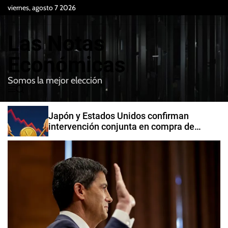
S
viernes, agosto 7 2026
k
i
Las Notas
p
t
Económicas
o
Somos la mejor elección
c
M
B
o
e
u
n
n
s
Japón y Estados Unidos confirman
t
u
c
intervención conjunta en compra de
e
a
yenes
r
n
t