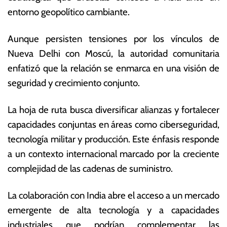
ti
s
entorno geopolítico cambiante.
e
E
m
c
Aunque persisten tensiones por los vínculos de
br
o
e
n
Nueva Delhi con Moscú, la autoridad comunitaria
d
ó
enfatizó que la relación se enmarca en una visión de
e
m
seguridad y crecimiento conjunto.
2
ic
0
a
2
s
La hoja de ruta busca diversificar alianzas y fortalecer
5
capacidades conjuntas en áreas como ciberseguridad,
tecnología militar y producción. Este énfasis responde
a un contexto internacional marcado por la creciente
complejidad de las cadenas de suministro.
La colaboración con India abre el acceso a un mercado
emergente de alta tecnología y a capacidades
industriales que podrían complementar las