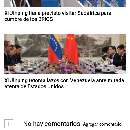
e
d
r
e
i
Xi Jinping tiene previsto visitar Sudáfrica para
e
r
cumbre de los BRICS
a
o
,
n
1
d
M
8
e
t
d
e
2
e
r
0
r
a
c
2
g
4
a
a
o
d
s
d
o
t
Xi Jinping retoma lazos con Venezuela ante mirada
e
o
atenta de Estados Unidos
a
d
m
2
e
e
d
s
2
r
e
0
g
m
2
a
e
+
No hay comentarios
3
Agregar comentario
y
n