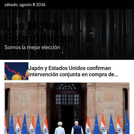
S
sábado, agosto 8 2026
k
i
Las Notas
p
t
Económicas
o
Somos la mejor elección
c
M
B
o
e
u
n
n
s
Japón y Estados Unidos confirman
t
u
c
intervención conjunta en compra de
e
a
yenes
r
n
t