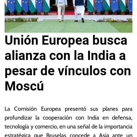
Unión Europea busca
alianza con la India a
pesar de vínculos con
Moscú
17
L
d
a
La Comisión Europea presentó sus planes para
e
s
profundizar la cooperación con India en defensa,
s
N
tecnología y comercio, en una señal de la importancia
e
o
p
ta
estratégica que Bruselas concede a Asia ante un