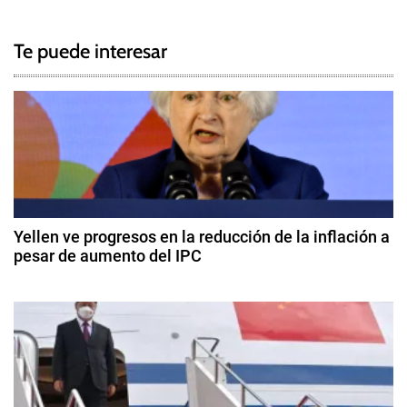
g
a
g
Te puede interesar
e
v
d
e
C
o
g
o
p
a
e
c
r
Yellen ve progresos en la reducción de la inflación a
a
pesar de aumento del IPC
i
c
1
i
ó
4
ó
d
n
n
e
,
f
d
I
e
n
b