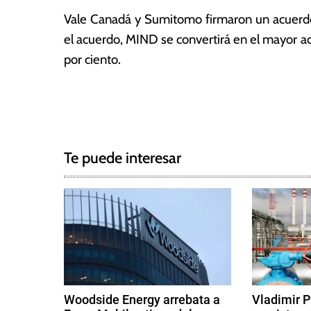
0
a
Vale Canadá y Sumitomo firmaron un acuerdo
2
s
4
el acuerdo, MIND se convertirá en el mayor ac
por ciento.
T
N
a
g
a
g
Te puede interesar
e
v
d
e
M
i
g
n
i
a
n
c
g
Woodside Energy arrebata a
Vladimir P
,