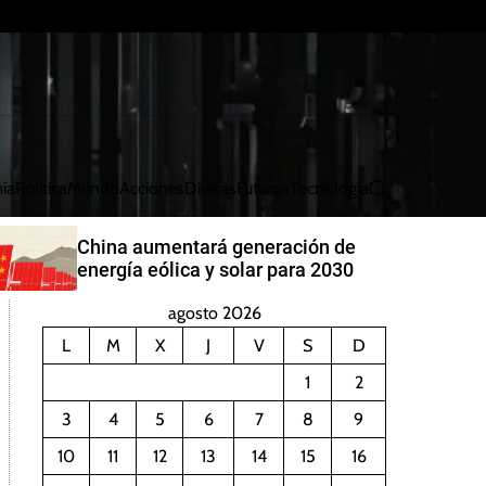
ía
Política
Mundo
Acciones
Divisas
Futuros
Tecnología
B
u
s
China aumentará generación de
c
energía eólica y solar para 2030
a
r
agosto 2026
L
M
X
J
V
S
D
1
2
3
4
5
6
7
8
9
10
11
12
13
14
15
16