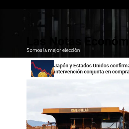
S
k
i
p
t
Las Notas Económ
o
c
Somos la mejor elección
o
n
n India
Japón y Estados Unidos confirman
t
intervención conjunta en compra 
e
yenes
n
t