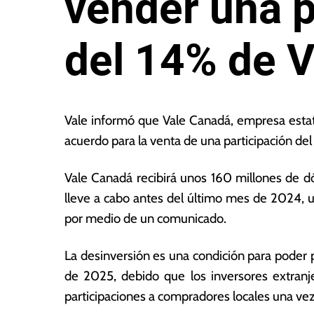
vender una p
del 14% de V
2
L
6
a
Vale informó que Vale Canadá, empresa esta
d
s
acuerdo para la venta de una participación de
e
N
f
o
Vale Canadá recibirá unos 160 millones de dól
e
ta
b
s
lleve a cabo antes del último mes de 2024, 
r
E
por medio de un comunicado.
e
c
r
o
La desinversión es una condición para poder 
o
n
d
ó
de 2025, debido que los inversores extranje
e
m
participaciones a compradores locales una vez
2
ic