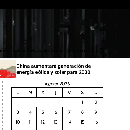
ía
Política
Mundo
Acciones
Divisas
Futuros
Tecnología
B
u
s
China aumentará generación de
c
energía eólica y solar para 2030
a
r
agosto 2026
L
M
X
J
V
S
D
1
2
3
4
5
6
7
8
9
10
11
12
13
14
15
16