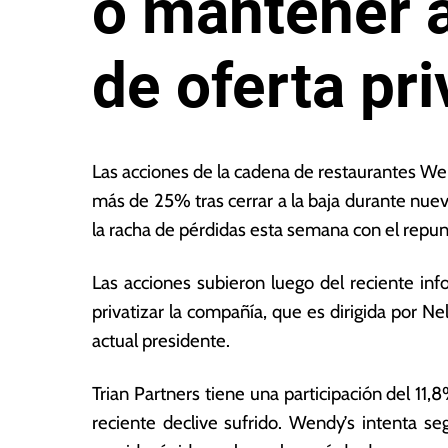
o mantener 
de oferta pr
2
L
5
a
Las acciones de la cadena de restaurantes W
d
s
más de 25% tras cerrar a la baja durante nu
e
N
la racha de pérdidas esta semana con el repu
m
o
a
ta
y
s
Las acciones subieron luego del reciente info
o
E
privatizar la compañía, que es dirigida por N
d
c
actual presidente.
e
o
2
n
0
ó
Trian Partners tiene una participación del 11
2
m
reciente declive sufrido. Wendy’s intenta se
2
ic