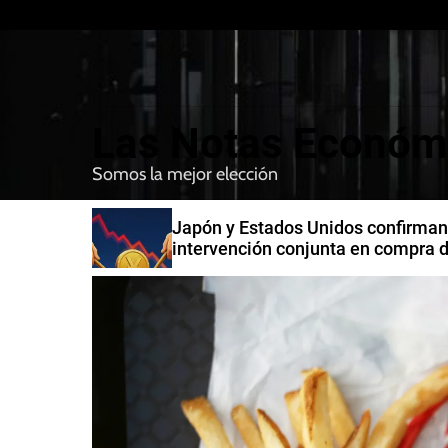
S
k
i
p
t
Las Notas Económ
o
c
Somos la mejor elección
o
n
n India
Japón y Estados Unidos confirman
t
intervención conjunta en compra 
e
yenes
n
t