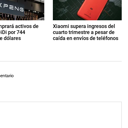
prará activos de
Xiaomi supera ingresos del
iDi por 744
cuarto trimestre a pesar de
e dólares
caída en envíos de teléfonos
2
4
d
e
m
entario
ar
z
o
d
e
2
0
2