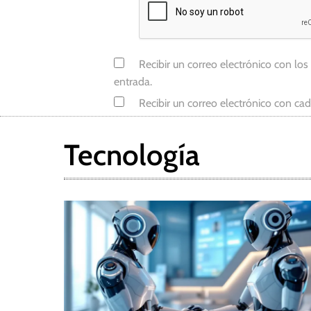
e
n
d
y
Recibir un correo electrónico con los
'
entrada.
s
Recibir un correo electrónico con ca
Tecnología