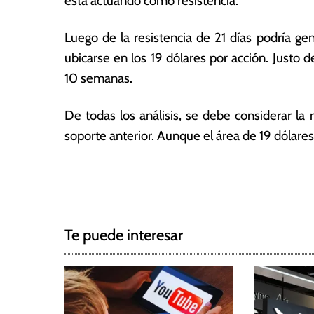
está actuando como resistencia.
Luego de la resistencia de 21 días podría ge
ubicarse en los 19 dólares por acción. Justo 
10 semanas.
De todas los análisis, se debe considerar 
soporte anterior. Aunque el área de 19 dólares
T
N
a
g
a
g
Te puede interesar
e
v
d
e
N
e
g
l