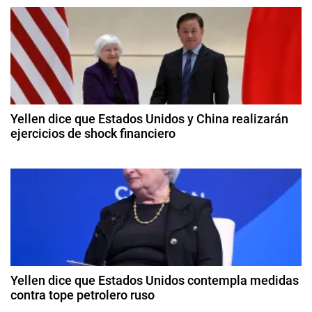
d
e
A
l
g
b
e
a
r
c
t
Yellen dice que Estados Unidos y China realizarán
o
ejercicios de shock financiero
i
F
8
e
ó
d
r
e
n
n
a
á
b
d
n
ril
d
d
e
e
e
2
z
Yellen dice que Estados Unidos contempla medidas
e
0
contra tope petrolero ruso
,
2