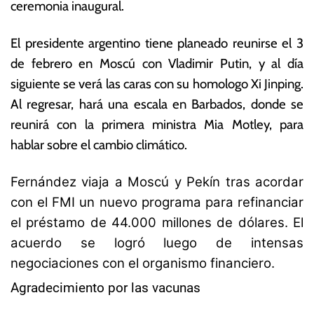
ceremonia inaugural.
o
c
d
o
e
n
El presidente argentino tiene planeado reunirse el 3
2
ó
de febrero en Moscú con Vladimir Putin, y al día
0
m
siguiente se verá las caras con su homologo Xi Jinping.
2
ic
2
a
Al regresar, hará una escala en Barbados, donde se
s
reunirá con la primera ministra Mia Motley, para
hablar sobre el cambio climático.
Fernández viaja a Moscú y Pekín tras acordar
con el FMI un nuevo programa para refinanciar
el préstamo de 44.000 millones de dólares. El
acuerdo se logró luego de intensas
negociaciones con el organismo financiero.
Agradecimiento por las vacunas