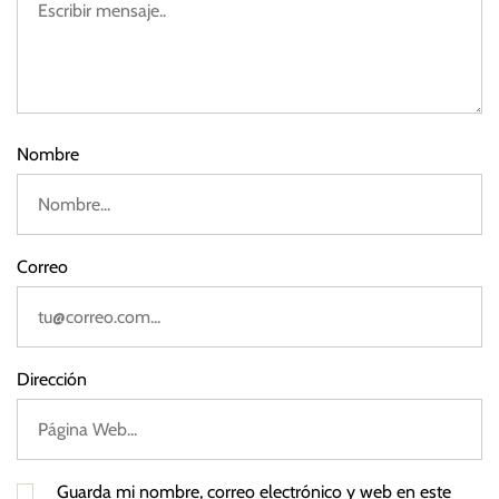
s
e
i
d
a
e
2
0
2
Nombre
3
Correo
Dirección
Guarda mi nombre, correo electrónico y web en este