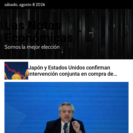
S
sábado, agosto 8 2026
k
i
Las Notas
p
t
Económicas
o
Somos la mejor elección
c
M
B
o
e
u
n
n
s
Japón y Estados Unidos confirman
t
u
c
intervención conjunta en compra de
e
a
yenes
r
n
t