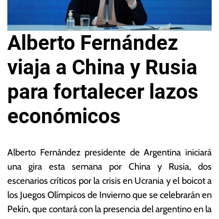
Alberto Fernández
viaja a China y Rusia
para fortalecer lazos
económicos
3
L
1
a
Alberto Fernández presidente de Argentina iniciará
d
s
una gira esta semana por China y Rusia, dos
e
N
escenarios críticos por la crisis en Ucrania y el boicot a
e
o
n
ta
los Juegos Olímpicos de Invierno que se celebrarán en
e
s
Pekín, que contará con la presencia del argentino en la
r
E