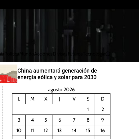
ía
Política
Mundo
Acciones
Divisas
Futuros
Tecnología
B
u
s
China aumentará generación de
c
energía eólica y solar para 2030
a
r
agosto 2026
L
M
X
J
V
S
D
1
2
3
4
5
6
7
8
9
10
11
12
13
14
15
16