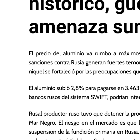
histórico, g
amenaza sum
1
L
d
a
El precio del aluminio va rumbo a máximo
e
s
sanciones contra Rusia generan fuertes temor
m
N
níquel se fortaleció por las preocupaciones qu
ar
o
z
ta
o
s
El aluminio subió 2,8% para pagarse en 3.463 
d
E
bancos rusos del sistema SWIFT, podrían inte
e
c
2
o
Rusal productor ruso tuvo que detener la prod
0
n
2
ó
Mar Negro. El riesgo en el mercado es que l
2
m
suspensión de la fundición primaria en Rusi
ic