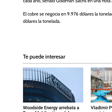
cada año, señaló Goldman Sachs en una nota a
a
s
El cobre se negocia en 9.976 dólares la tonel
dólares la tonelada.
T
N
a
g
a
g
Te puede interesar
e
v
d
e
A
l
g
u
m
a
i
c
n
Woodside Energy arrebata a
Vladimir P
i