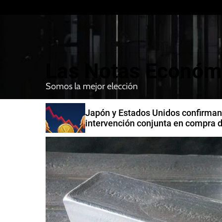
S
k
i
p
t
Las Notas Económ
o
c
Somos la mejor elección
o
n
n India
Japón y Estados Unidos confirman
t
intervención conjunta en compra 
e
yenes
n
t