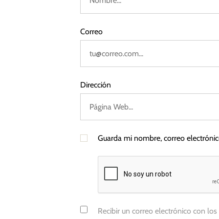
i
a
m
a
Correo
s
s
,
N
í
Dirección
q
u
e
l
Guarda mi nombre, correo electróni
,
R
u
s
i
a
Recibir un correo electrónico con los