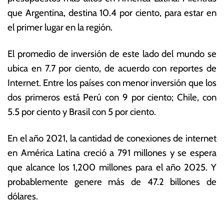
e
ta
que Argentina, destina 10.4 por ciento, para estar en
p
s
el primer lugar en la región.
ti
E
e
c
El promedio de inversión de este lado del mundo se
m
o
br
n
ubica en 7.7 por ciento, de acuerdo con reportes de
e
ó
Internet. Entre los países con menor inversión que los
d
m
dos primeros está Perú con 9 por ciento; Chile, con
e
ic
2
a
5.5 por ciento y Brasil con 5 por ciento.
0
s
2
En el año 2021, la cantidad de conexiones de internet
2
en América Latina creció a 791 millones y se espera
que alcance los 1,200 millones para el año 2025. Y
probablemente genere más de 47.2 billones de
dólares.
T