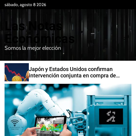
S
sábado, agosto 8 2026
k
i
Las Notas
p
t
Económicas
o
Somos la mejor elección
c
M
B
o
e
u
n
n
s
Japón y Estados Unidos confirman
t
u
c
intervención conjunta en compra de
e
a
yenes
r
n
t