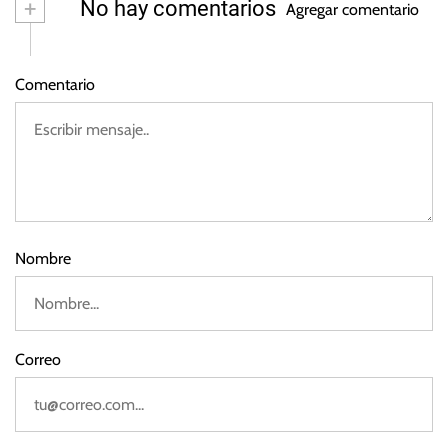
+
No hay comentarios
Agregar comentario
vi
t
e
,
m
M
Comentario
br
é
e
x
d
i
e
c
2
0
o
2
2
Nombre
Correo