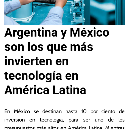
Argentina y México
son los que más
invierten en
tecnología en
América Latina
1
L
9
a
En México se destinan hasta 10 por ciento de
d
s
inversión en tecnología, para ser uno de los
e
N
presupuestos más altos en América Latina. Mientras
s
o