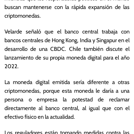
vi
s
buscan mantenerse con la rápida expansión de las
e
E
criptomonedas.
m
c
br
o
e
n
Velarde señaló que el banco central trabaja con
d
ó
bancos centrales de Hong Kong, India y Singapur en el
e
m
desarrollo de una CBDC. Chile también discute el
2
ic
0
a
lanzamiento de su propia moneda digital para el año
21
s
2022.
La moneda digital emitida sería diferente a otras
criptomonedas, porque esta moneda le daría a una
persona o empresa la potestad de reclamar
directamente al banco central, al igual que con el
efectivo físico en la actualidad.
Los reguladores están tomando medidas contra las