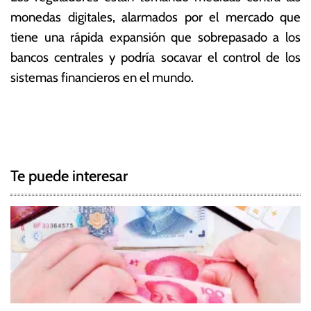
monedas digitales, alarmados por el mercado que
tiene una rápida expansión que sobrepasado a los
bancos centrales y podría socavar el control de los
sistemas financieros en el mundo.
T
N
a
g
a
g
Te puede interesar
e
v
d
e
M
o
g
n
e
a
d
c
a