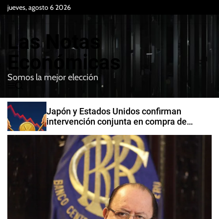
S
jueves, agosto 6 2026
k
i
Las Notas
p
t
Económicas
o
Somos la mejor elección
c
M
B
o
e
u
n
n
s
Japón y Estados Unidos confirman
t
u
c
intervención conjunta en compra de
e
a
yenes
r
n
t