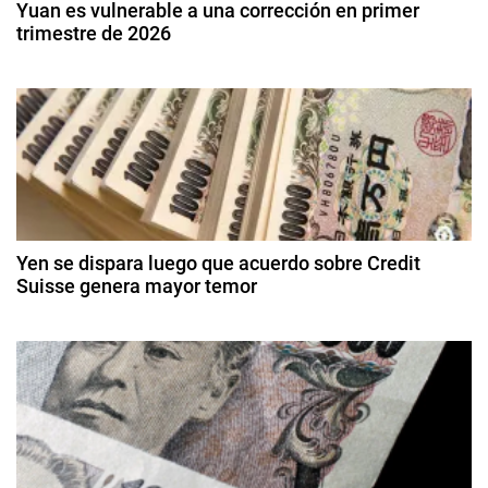
Yuan es vulnerable a una corrección en primer
D
trimestre de 2026
i
i
9
g
ó
d
i
e
t
n
e
a
n
d
l
e
,
r
e
S
o
d
o
Yen se dispara luego que acuerdo sobre Credit
e
e
Suisse genera mayor temor
l
2
n
2
0
0
2
t
d
6
e
r
m
ar
a
z
o