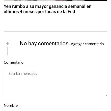
d
d
Yen rumbo a su mayor ganancia semanal en
e
últimos 4 meses por tasas de la Fed
a
2
2
0
9
s
2
d
3
e
ju
+
No hay comentarios
Agregar comentario
li
o
d
Comentario
e
2
0
2
2
Nombre