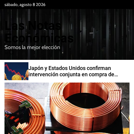
S
sábado, agosto 8 2026
k
i
Las Notas
p
t
Económicas
o
Somos la mejor elección
c
M
B
o
e
u
n
n
s
Japón y Estados Unidos confirman
t
u
c
intervención conjunta en compra de
e
a
yenes
r
n
t