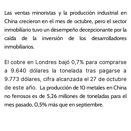
e
E
m
c
Las ventas minoristas y la producción industrial en
br
o
e
n
China crecieron en el mes de octubre, pero el sector
d
ó
inmobiliario tuvo un desempeño decepcionante por la
e
m
caída de la inversión de los desarrolladores
2
ic
0
a
inmobiliarios.
21
s
El cobre en Londres bajó 0,7% para comprarse
a 9.640 dólares la tonelada tras pagarse a
9.773 dólares, cifra alcanzada el 27 de octubre
de este año.
La producción de 10 metales en China
no ferrosos es de 5,26 millones de toneladas para el
mes pasado, 0,5% más que en septiembre.
T
N
a