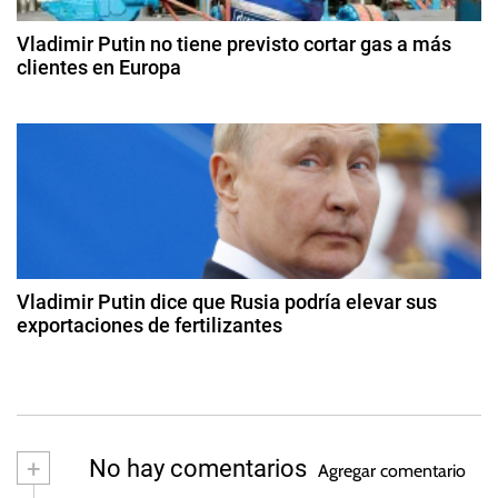
e
l
d
e
a
Vladimir Putin no tiene previsto cortar gas a más
e
2
clientes en Europa
r
0
,
n
9
2
P
d
5
t
e
r
ju
o
r
n
d
i
u
a
o
c
d
d
c
e
Vladimir Putin dice que Rusia podría elevar sus
i
2
exportaciones de fertilizantes
a
0
ó
2
2
n
3
s
2
i
d
n
e
n
d
+
No hay comentarios
Agregar comentario
o
u