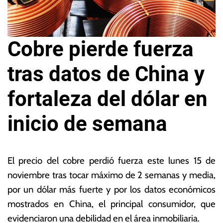
Cobre pierde fuerza
tras datos de China y
fortaleza del dólar en
inicio de semana
1
L
5
a
El precio del cobre perdió fuerza este lunes 15 de
d
s
noviembre tras tocar máximo de 2 semanas y media,
e
N
por un dólar más fuerte y por los datos económicos
n
o
o
ta
mostrados en China, el principal consumidor, que
vi
s
evidenciaron una debilidad en el área inmobiliaria.