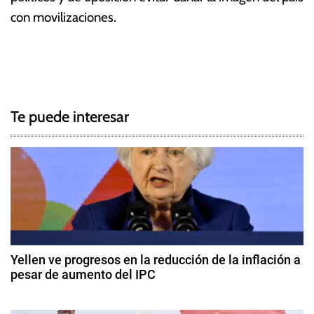
con movilizaciones.
T
N
a
g
a
g
Te puede interesar
e
v
d
e
B
o
g
l
i
a
v
c
i
Yellen ve progresos en la reducción de la inflación a
a
pesar de aumento del IPC
i
,
1
D
ó
4