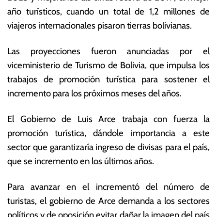
y
s
año turísticos, cuando un total de 1,2 millones de
o
E
viajeros internacionales pisaron tierras bolivianas.
d
c
e
o
2
n
Las proyecciones fueron anunciadas por el
0
ó
viceministerio de Turismo de Bolivia, que impulsa los
2
m
trabajos de promoción turística para sostener el
4
ic
a
incremento para los próximos meses del años.
s
El Gobierno de Luis Arce trabaja con fuerza la
promoción turística, dándole importancia a este
sector que garantizaría ingreso de divisas para el país,
que se incremento en los últimos años.
Para avanzar en el incrementó del número de
turistas, el gobierno de Arce demanda a los sectores
políticos y de oposición evitar dañar la imagen del país