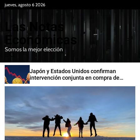
S
jueves, agosto 6 2026
k
i
Las Notas
p
t
Económicas
o
Somos la mejor elección
c
M
B
o
e
u
n
n
s
Japón y Estados Unidos confirman
t
u
c
intervención conjunta en compra de
e
a
yenes
r
n
t