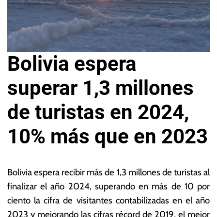
Bolivia espera
superar 1,3 millones
de turistas en 2024,
10% más que en 2023
2
L
3
a
Bolivia espera recibir más de 1,3 millones de turistas al
d
s
finalizar el año 2024, superando en más de 10 por
e
N
ciento la cifra de visitantes contabilizadas en el año
m
o
a
ta
2023 y mejorando las cifras récord de 2019, el mejor