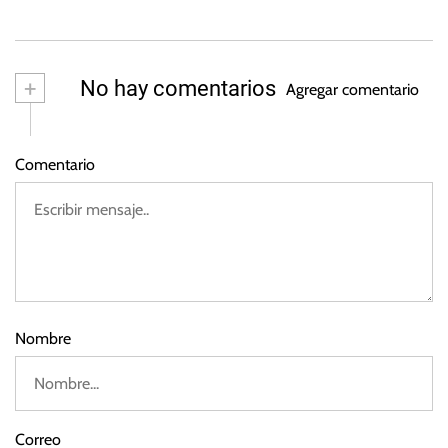
e
d
s
2
e
0
m
2
a
+
No hay comentarios
3
Agregar comentario
y
o
d
Comentario
e
2
0
2
3
Nombre
Correo