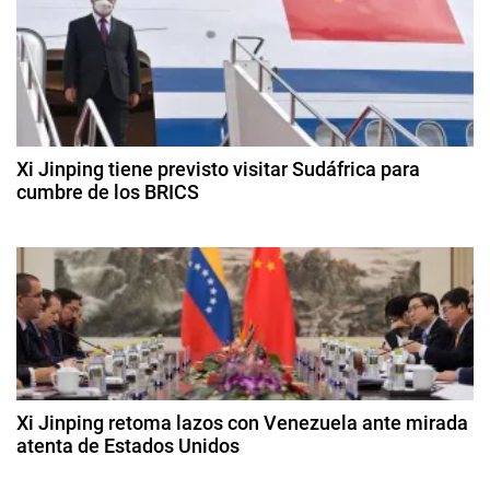
i
d
v
n
e
i
f
d
s
e
a
b
e
s
r
e
,
Xi Jinping tiene previsto visitar Sudáfrica para
e
r
cumbre de los BRICS
T
o
u
n
1
d
r
8
e
t
d
i
2
e
s
0
r
a
m
2
g
4
o
a
o
s
d
t
Xi Jinping retoma lazos con Venezuela ante mirada
o
atenta de Estados Unidos
a
d
2