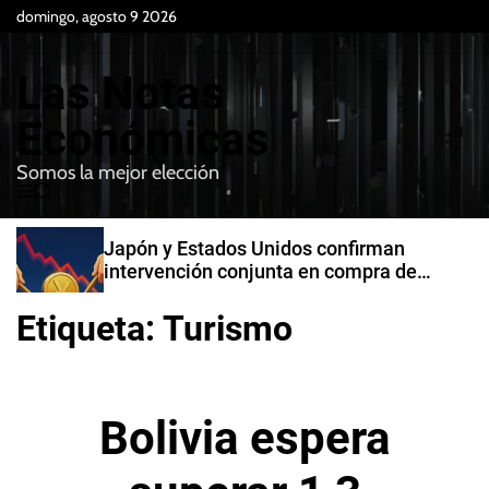
S
domingo, agosto 9 2026
k
i
Las Notas
p
t
Económicas
o
Somos la mejor elección
c
M
B
o
e
u
n
n
s
Japón y Estados Unidos confirman
t
u
c
intervención conjunta en compra de
e
a
yenes
r
n
Etiqueta:
Turismo
t
Bolivia espera