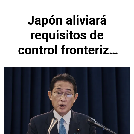
Japón aliviará
requisitos de
control fronterizo
contra el COVID en
octubre