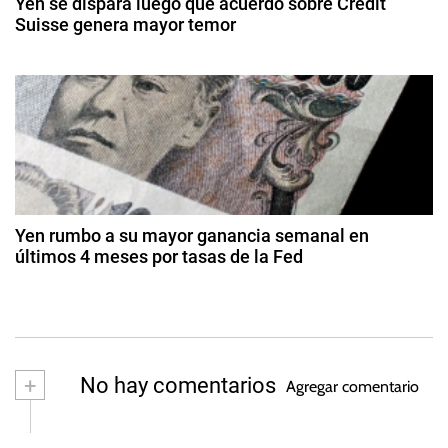
o
Yen se dispara luego que acuerdo sobre Credit
e
e
Suisse genera mayor temor
r
2
e
n
2
0
x
0
2
t
d
,
6
e
T
r
m
a
ar
s
a
z
a
o
d
s
d
Yen rumbo a su mayor ganancia semanal en
d
e
últimos 4 meses por tasas de la Fed
a
2
e
2
0
i
9
s
2
n
d
3
t
e
ju
e
+
No hay comentarios
Agregar comentario
li
r
o
é
d