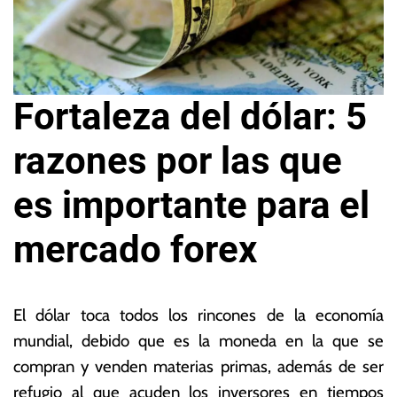
Fortaleza del dólar: 5
razones por las que
es importante para el
mercado forex
3
L
d
a
El dólar toca todos los rincones de la economía
e
s
mundial, debido que es la moneda en la que se
f
N
compran y venden materias primas, además de ser
e
o
b
ta
refugio al que acuden los inversores en tiempos