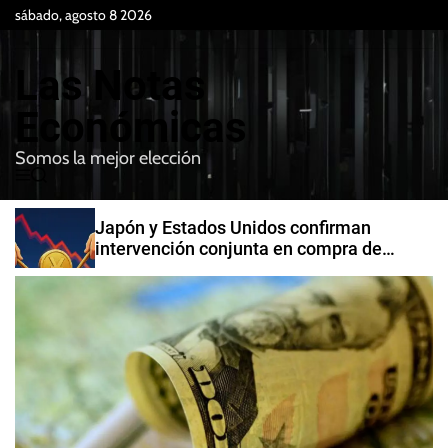
S
sábado, agosto 8 2026
k
i
Las Notas
p
t
Económicas
o
Somos la mejor elección
c
M
B
o
e
u
n
n
s
Japón y Estados Unidos confirman
t
u
c
intervención conjunta en compra de
e
a
yenes
r
n
t