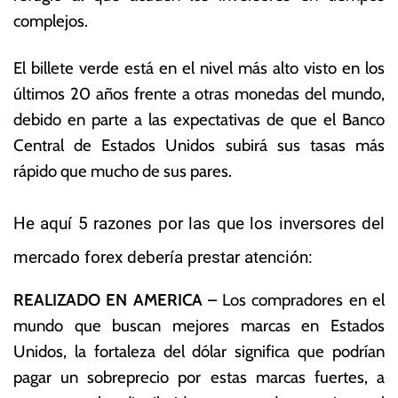
r
s
complejos.
e
E
r
c
El billete verde está en el nivel más alto visto en los
o
o
d
n
últimos 20 años frente a otras monedas del mundo,
e
ó
debido en parte a las expectativas de que el Banco
2
m
Central de Estados Unidos subirá sus tasas más
0
ic
2
a
rápido que mucho de sus pares.
3
s
He aquí 5 razones por las que los inversores del
mercado forex debería prestar atención:
REALIZADO EN AMERICA
– Los compradores en el
mundo que buscan mejores marcas en Estados
Unidos, la fortaleza del dólar significa que podrían
pagar un sobreprecio por estas marcas fuertes, a