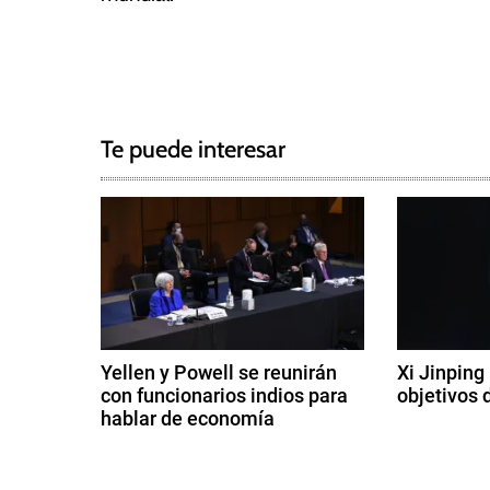
T
N
a
g
a
g
Te puede interesar
e
v
d
e
B
r
g
a
s
a
i
c
l
Yellen y Powell se reunirán
Xi Jinping
,
con funcionarios indios para
objetivos 
i
D
hablar de economía
9
a
ó
1
d
r
2
e
í