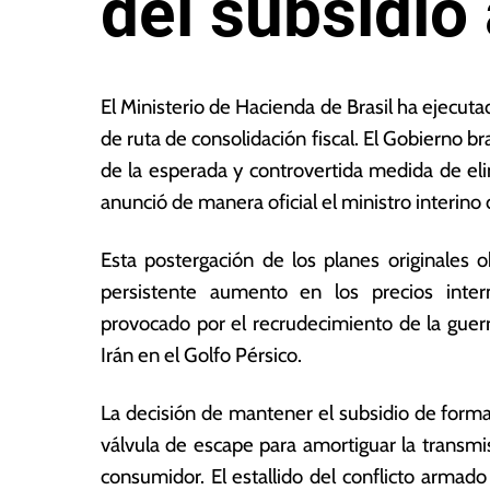
del subsidio 
9
L
d
a
El Ministerio de Hacienda de Brasil ha ejecuta
e
s
de ruta de consolidación fiscal. El Gobierno 
ju
N
de la esperada y controvertida medida de elim
li
o
o
ta
anunció de manera oficial el ministro interino
d
s
e
E
Esta postergación de los planes originales 
2
c
persistente aumento en los precios inter
0
o
2
n
provocado por el recrudecimiento de la guer
6
ó
Irán en el Golfo Pérsico.
m
ic
La decisión de mantener el subsidio de forma
a
s
válvula de escape para amortiguar la transmi
consumidor. El estallido del conflicto armado