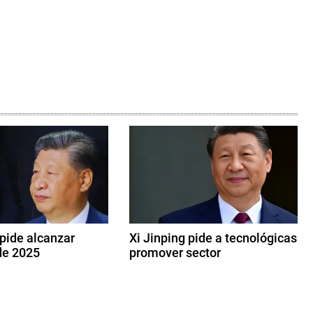
 pide alcanzar
Xi Jinping pide a tecnológicas
de 2025
promover sector
1
7
d