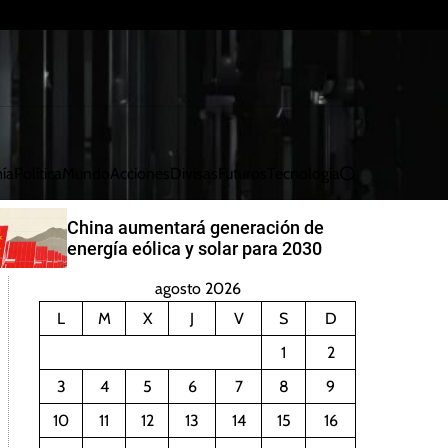
ía
Política
Mundo
Acciones
Divisas
Futuros
Tecnología
B
u
s
China aumentará generación de
c
energía eólica y solar para 2030
a
r
agosto 2026
L
M
X
J
V
S
D
1
2
3
4
5
6
7
8
9
10
11
12
13
14
15
16