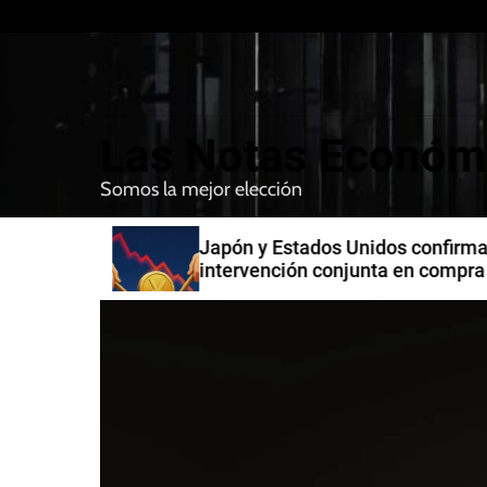
S
k
i
p
t
Las Notas Económ
o
c
Somos la mejor elección
o
n
n India
Japón y Estados Unidos confirman
t
intervención conjunta en compra 
e
yenes
n
t